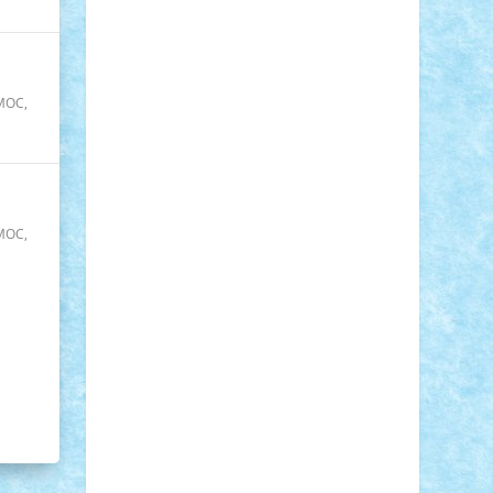
Zerobricks
Adi Gabriel
Adi4464
alcri333
alex.rosu
AlexDesign
Alexmihai2004
MOC
,
AlexO
anacronox
AndreiCR
ArminNaghii
atu88
Axelbro
Balaur87
baron_brick
BartMan
Bbwl
bedstefan
BMF
Boby Brick
Bogdan_ScaleD
buksa_ovidiu
catalin284
cezar92
CheekyBricky
MOC
,
Chiki
Cloud
Cristian Frunza
Cuisor
Damtar
Dan Tatar
edina.babtan
EdmondDantes
elzastrumberger
Felix
Mezei
Furnica98
gab4lego
GEORGE
lego
geosh21
hntrain
Iceflashrocket
iosuaaron
Johnnyuke
Kalmyr
kubrat632
LEGO Custom
Lego Lover
lixander
Luclucluc
Lupascu Vlad
Mariuszach
matthers
Mihai_9600
mihaitodi
Motanul7
mpatrascu
Nadia
S
neguritab
Nikos2000
Norbi
Ode
orbit
ovidiu
paranoia
Paul Rusu
Petosa
phoenix
Radrix