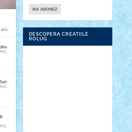
aici.
DESCOPERA CREATIILE
ROLUG
Nobu
MOC
,
Adrian Florea
ALEX ILEA
ALEX TATAR
arathemis
Badgogo
BensBuilds
Braker23
Bricky
Chyck
cristytic
csc2ro
Cutzish
Danin1984
David03
Demetria
duhu20
Edd
endaerkened
lori
FlorinS
Frankie
george.andrei
MOC
,
Homersapien
Iuliand
Lapsanszkitamas
Mad_horax
Matei_B
Mihai Marius
Mihu
Modular Alex 77
mrdc
N33
NicuS
pufarine
r2rtechnic
Razvy_cluj_ro
RoccoSteel
Starlight
R
Suedez
Talex
TheDutch21
tIberiunegreanu
Tuning
Vitreolum
MOC
,
Vivyana
vlad88
yoyoseby97