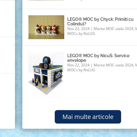
LEGO® MOC by Chyck: Primiti cu
Colindul?
Nov 22, 2024
|
Marea MOC-uiala 2024
,
MOCs by RoLUG
LEGO® MOC by NicuS: Service
anvelope
Nov 22, 2024
|
Marea MOC-uiala 2024
,
MOCs by RoLUG
G
Mai multe articole