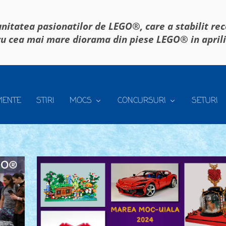
itatea pasionatilor de LEGO®, care a stabilit re
u cea mai mare diorama din piese LEGO® in april
MENTE
STIRI
MOCS
CONCURSURI
SETURI