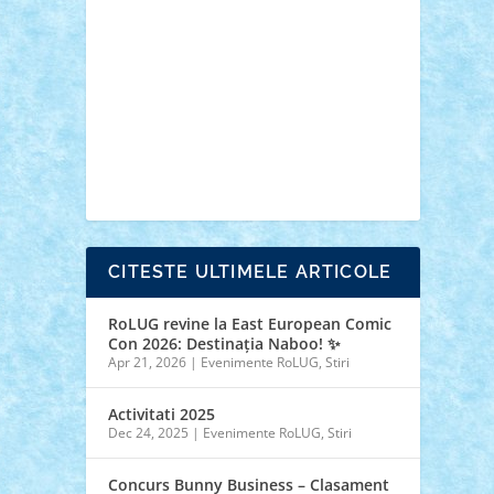
advanced models
architecture
books
cars
castle
Chima
city
creator
Ideas
Lego movie
Marvel
minifigurine
mixels
modular
ninjago
review
Simpsons
star wars
tehnic
Brick Depot
Clevertoys
Copil
Evertoys
Land Toys
Ligomi
Pandy Toys
Toy
Joy
Toys Depot
CITESTE ULTIMELE ARTICOLE
RoLUG revine la East European Comic
Con 2026: Destinația Naboo! ✨
Apr 21, 2026
|
Evenimente RoLUG
,
Stiri
Activitati 2025
Dec 24, 2025
|
Evenimente RoLUG
,
Stiri
Concurs Bunny Business – Clasament