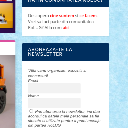
HAI IN COMUNITATEA ROLUG!
Descopera
si
.
cine suntem
ce facem
Vrei sa faci parte din comunitatea
RoLUG? Afla cum
!
aici
ABONEAZA-TE LA
NEWSLETTER
*Afla cand organizam expozitii si
concursuri!
Email
Nume
Prin abonarea la newsletter, imi dau
acordul ca datele mele personale sa fie
stocate si utilizate pentru a primi mesaje
din partea RoLUG