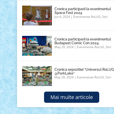
Cronica participarii la evenimentul
Space Fest 2024
Jun 6, 2024
|
Evenimente RoLUG
,
Stiri
Cronica participarii la evenimentul
Budapest Comic Con 2024
May 29, 2024
|
Evenimente RoLUG
,
Stiri
Cronica expozitiei “Universul RoLU
@ParkLake”
May 28, 2024
|
Evenimente RoLUG
,
Stiri
Mai multe articole