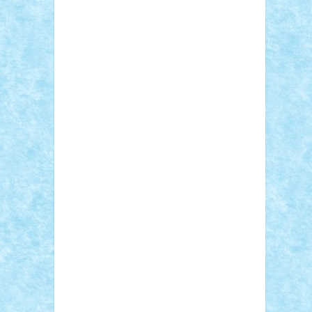
RaresTeodorof21
Razvan98bobi
Retro
robi2005
rrs
Sd.kfz.
SeaGerz0r
Sebino
SebyBoSS02
Stefan_
STEFANDANIEL
Stefi7
Teo Ilie
TheFanOfLego
Theo
Timotei
Tonicodrea
Trimondius
Tudor_Andrei
Vadutmihai
Victor_N3amtu
Vlad9
Vonie
will&liz
18+
animale
case
cladiri
concurs
Craciun
desene animate
diorama
jocuri
mancare
mecanisme
microscale
mitologie
MOC
mozaic
muzica
oameni
obiecte
pasari
personaje din filme
personalitati
plante
roboti
scene din carti
scene
din filme
SF
Star Wars
tehnice
trial
truck
vase
vehicule
video
anunturi
Brickenburg
chestionar
expozitie
interviu