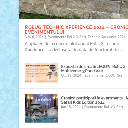
ROLUG TECHNIC XPERIENCE 2024 – CRONI
EVENIMENTULUI
Nov 6, 2024
|
Evenimente RoLUG
,
Stiri
,
Technic Xperience 2024
A opta editie a concursului anual RoLUG Technic
Xperience s-a desfasurat in data de 6 octombrie,...
Expozitie de creatii LEGO®: RoLUG
Multiverse @ParkLake
Oct 12, 2024
|
Evenimente RoLUG
,
Stiri
Cronica participarii la evenimentul A
Safari Kids Edition 2024
Jun 15, 2024
|
Evenimente RoLUG
,
Stiri