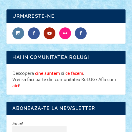
URMARESTE-NE
HAI IN COMUNITATEA ROLUG!
Descopera
si
.
cine suntem
ce facem
Vrei sa faci parte din comunitatea RoLUG? Afla cum
!
aici
ABONEAZA-TE LA NEWSLETTER
Email