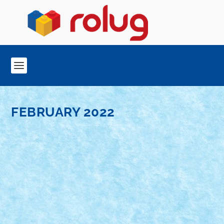
FEBRUARY 2022