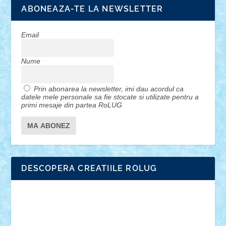
ABONEAZA-TE LA NEWSLETTER
Email
Nume
Prin abonarea la newsletter, imi dau acordul ca
datele mele personale sa fie stocate si utilizate pentru a
primi mesaje din partea RoLUG
DESCOPERA CREATIILE ROLUG
Adrian Florea
ALEX ILEA
ALEX TATAR
arathemis
Badgogo
BensBuilds
Braker23
Bricky
Chyck
cristytic
csc2ro
Cutzish
Danin1984
David03