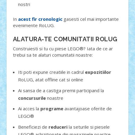
nostri
In
acest fir cronologic
gasesti cel mai importante
evenimente RoLUG.
ALATURA-TE COMUNITATII ROLUG
Construiesti si tu cu piese LEGO®? Iata de ce ar
trebui sa te alaturi comunitatii noastre:
Iti poti expune creatiile in cadrul
expozitiilor
RoLUG, atat offline cat si online
Ai sansa de a castiga premii participand la
concursurile
noastre
Ai acces la
programe
avantajoase oferite de
LEGO®
Beneficiezi de
reduceri
la seturile si piesele
LEGO® achizitionate din magazinele noastre