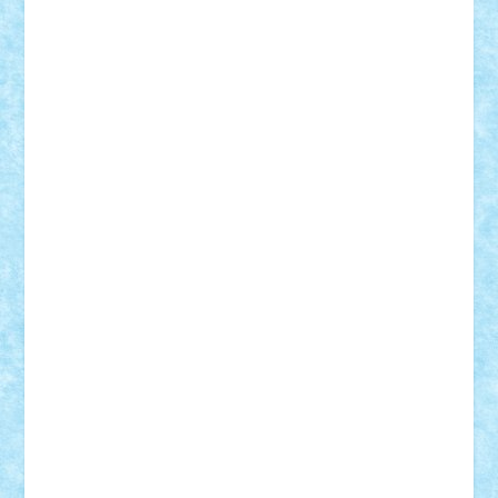
STEFANDANIEL
Stefi7
Teo Ilie
TheFanOfLego
Theo
Timotei
Tonicodrea
Trimondius
Tudor_Andrei
Vadutmihai
Victor_N3amtu
Vlad9
Vonie
will&liz
18+
animale
case
cladiri
concurs
Craciun
desene animate
diorama
jocuri
mancare
mecanisme
microscale
mitologie
MOC
mozaic
muzica
oameni
obiecte
pasari
personaje din filme
personalitati
plante
roboti
scene din carti
scene
din filme
SF
Star Wars
tehnice
trial truck
vase
vehicule
video
anunturi
Brickenburg
chestionar
expozitie
interviu
advanced models
architecture
books
cars
castle
Chima
city
creator
Ideas
Lego movie
Marvel
minifigurine
mixels
modular
ninjago
review
Simpsons
star wars
tehnic