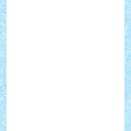
Lapsanszkitamas
Mad_horax
Matei_B
Mihai Marius
Mihu
Modular Alex 77
mrdc
N33
NicuS
pufarine
r2rtechnic
Razvy_cluj_ro
RoccoSteel
Starlight
Suedez
Talex
TheDutch21
tIberiunegreanu
Tuning
Vitreolum
Vivyana
vlad88
yoyoseby97
Zerobricks
Adi Gabriel
Adi4464
alcri333
alex.rosu
AlexDesign
Alexmihai2004
AlexO
anacronox
AndreiCR
ArminNaghii
atu88
Axelbro
Balaur87
baron_brick
BartMan
Bbwl
bedstefan
BMF
Boby Brick
Bogdan_ScaleD
buksa_ovidiu
catalin284
cezar92
CheekyBricky
Chiki
Cloud
Cristian Frunza
Cuisor
Damtar
Dan Tatar
edina.babtan
EdmondDantes
elzastrumberger
Felix Mezei
Furnica98
gab4lego
GEORGE lego
geosh21
hntrain
Iceflashrocket
iosuaaron
Johnnyuke
Kalmyr
kubrat632
LEGO
Custom
Lego Lover
lixander
Luclucluc
Lupascu
Vlad
Mariuszach
matthers
Mihai_9600
mihaitodi
Motanul7
mpatrascu
Nadia S
neguritab
Nikos2000
Norbi
Ode
orbit
ovidiu
paranoia
Paul
Rusu
Petosa
phoenix
Radrix
RaresTeodorof21
Razvan98bobi
Retro
robi2005
rrs
Sd.kfz.
SeaGerz0r
Sebino
SebyBoSS02
Stefan_