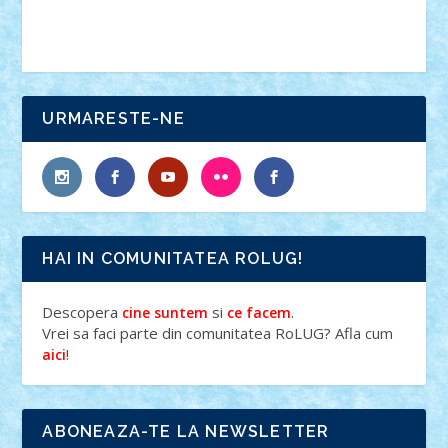
URMARESTE-NE
HAI IN COMUNITATEA ROLUG!
Descopera
si
.
cine suntem
ce facem
Vrei sa faci parte din comunitatea RoLUG? Afla cum
!
aici
ABONEAZA-TE LA NEWSLETTER