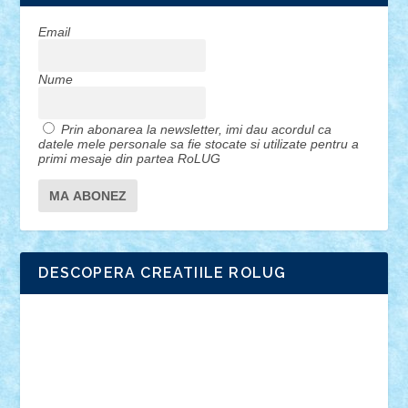
Email
Nume
Prin abonarea la newsletter, imi dau acordul ca
datele mele personale sa fie stocate si utilizate pentru a
primi mesaje din partea RoLUG
DESCOPERA CREATIILE ROLUG
Adrian Florea
ALEX ILEA
ALEX TATAR
arathemis
Badgogo
BensBuilds
Braker23
Bricky
Chyck
cristytic
csc2ro
Cutzish
Danin1984
David03
Demetria
duhu20
Edd
endaerkened
FlorinS
Frankie
george.andrei
Homersapien
Iuliand