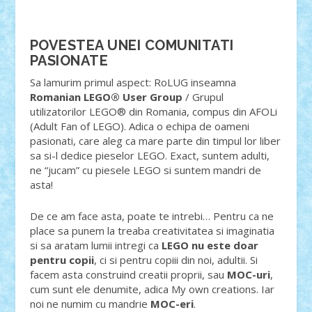
POVESTEA UNEI COMUNITATI
PASIONATE
Sa lamurim primul aspect: RoLUG inseamna
Romanian LEGO® User Group
/ Grupul
utilizatorilor LEGO® din Romania, compus din AFOLi
(Adult Fan of LEGO). Adica o echipa de oameni
pasionati, care aleg ca mare parte din timpul lor liber
sa si-l dedice pieselor LEGO. Exact, suntem adulti,
ne “jucam” cu piesele LEGO si suntem mandri de
asta!
De ce am face asta, poate te intrebi… Pentru ca ne
place sa punem la treaba creativitatea si imaginatia
si sa aratam lumii intregi ca
LEGO nu este doar
pentru copii
, ci si pentru copiii din noi, adultii. Si
facem asta construind creatii proprii, sau
MOC-uri
,
cum sunt ele denumite, adica My own creations. Iar
noi ne numim cu mandrie
MOC-eri
.