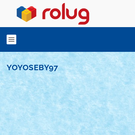
YOYOSEBY97