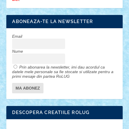
ABONEAZA-TE LA NEWSLETTER
Email
Nume
Prin abonarea la newsletter, imi dau acordul ca
datele mele personale sa fie stocate si utilizate pentru a
primi mesaje din partea RoLUG
DESCOPERA CREATIILE ROLUG