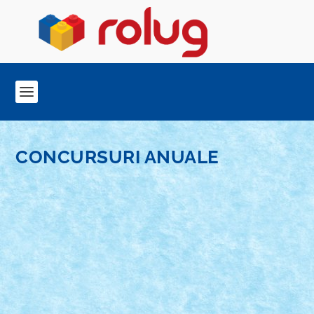
CONCURSURI ANUALE