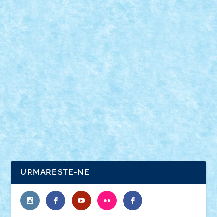
LEGO SET 70810 – METALBEARD’S SEA
COW
Feb 22, 2014
|
Arhiva
,
Seturi
|
0
Un set din seria “LEGO Movie”. Vezi detalii.
URMARESTE-NE