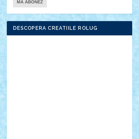
DESCOPERA CREATIILE ROLUG
Adrian Florea
ALEX ILEA
ALEX TATAR
arathemis
Badgogo
BensBuilds
Braker23
Bricky
Chyck
cristytic
csc2ro
Cutzish
Danin1984
David03
Demetria
duhu20
Edd
endaerkened
FlorinS
Frankie
george.andrei
Homersapien
Iuliand
Lapsanszkitamas
Mad_horax
Matei_B
Mihai Marius
Mihu
Modular Alex 77
mrdc
N33
NicuS
pufarine
r2rtechnic
Razvy_cluj_ro
RoccoSteel
Starlight
Suedez
Talex
TheDutch21
tIberiunegreanu
Tuning
Vitreolum
Vivyana
vlad88
yoyoseby97
Zerobricks
Adi Gabriel
Adi4464
alcri333
alex.rosu
AlexDesign
Alexmihai2004
AlexO
anacronox
AndreiCR
ArminNaghii
atu88
Axelbro
Balaur87
baron_brick
BartMan
Bbwl
bedstefan
BMF
Boby Brick