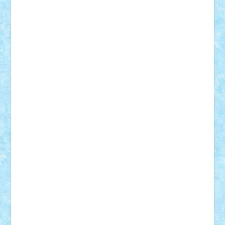
Bogdan_ScaleD
buksa_ovidiu
catalin284
cezar92
CheekyBricky
Chiki
Cloud
Cristian Frunza
Cuisor
Damtar
Dan Tatar
edina.babtan
EdmondDantes
elzastrumberger
Felix Mezei
Furnica98
gab4lego
GEORGE lego
geosh21
hntrain
Iceflashrocket
iosuaaron
Johnnyuke
Kalmyr
kubrat632
LEGO
Custom
Lego Lover
lixander
Luclucluc
Lupascu
Vlad
Mariuszach
matthers
Mihai_9600
mihaitodi
Motanul7
mpatrascu
Nadia S
neguritab
Nikos2000
Norbi
Ode
orbit
ovidiu
paranoia
Paul
Rusu
Petosa
phoenix
Radrix
RaresTeodorof21
Razvan98bobi
Retro
robi2005
rrs
Sd.kfz.
SeaGerz0r
Sebino
SebyBoSS02
Stefan_
STEFANDANIEL
Stefi7
Teo Ilie
TheFanOfLego
Theo
Timotei
Tonicodrea
Trimondius
Tudor_Andrei
Vadutmihai
Victor_N3amtu
Vlad9
Vonie
will&liz
18+
animale
case
cladiri
concurs
Craciun
desene animate
diorama
jocuri
mancare
mecanisme
microscale
mitologie
MOC
mozaic
muzica
oameni
obiecte
pasari
personaje din filme
personalitati
plante
roboti
scene din carti
scene