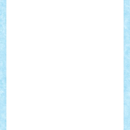
Demetria
duhu20
Edd
endaerkened
FlorinS
Frankie
george.andrei
Homersapien
Iuliand
Lapsanszkitamas
Mad_horax
Matei_B
Mihai Marius
Mihu
Modular Alex 77
mrdc
N33
NicuS
pufarine
r2rtechnic
Razvy_cluj_ro
RoccoSteel
Starlight
Suedez
Talex
TheDutch21
tIberiunegreanu
Tuning
Vitreolum
Vivyana
vlad88
yoyoseby97
Zerobricks
Adi Gabriel
Adi4464
alcri333
alex.rosu
AlexDesign
Alexmihai2004
AlexO
anacronox
AndreiCR
ArminNaghii
atu88
Axelbro
Balaur87
baron_brick
BartMan
Bbwl
bedstefan
BMF
Boby Brick
Bogdan_ScaleD
buksa_ovidiu
catalin284
cezar92
CheekyBricky
Chiki
Cloud
Cristian Frunza
Cuisor
Damtar
Dan Tatar
edina.babtan
EdmondDantes
elzastrumberger
Felix Mezei
Furnica98
gab4lego
GEORGE lego
geosh21
hntrain
Iceflashrocket
iosuaaron
Johnnyuke
Kalmyr
kubrat632
LEGO
Custom
Lego Lover
lixander
Luclucluc
Lupascu
Vlad
Mariuszach
matthers
Mihai_9600
mihaitodi
Motanul7
mpatrascu
Nadia S
neguritab
Nikos2000
Norbi
Ode
orbit
ovidiu
paranoia
Paul
Rusu
Petosa
phoenix
Radrix
RaresTeodorof21