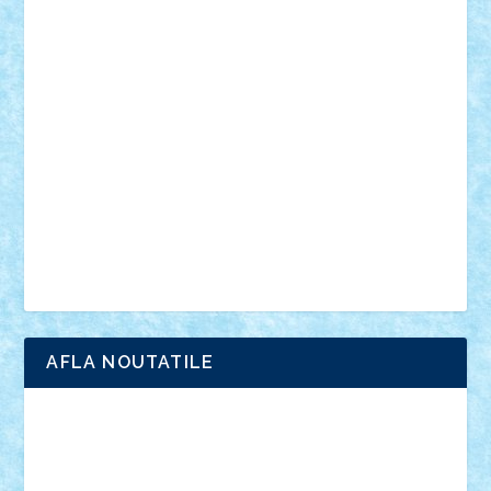
din filme
SF
Star Wars
tehnice
trial truck
vase
vehicule
video
anunturi
Brickenburg
chestionar
expozitie
interviu
advanced models
architecture
books
cars
castle
Chima
city
creator
Ideas
Lego movie
Marvel
minifigurine
mixels
modular
ninjago
review
Simpsons
star wars
tehnic
Brick Depot
Clevertoys
Copil
Evertoys
Land Toys
Ligomi
Pandy Toys
Toy Joy
Toys Depot
AFLA NOUTATILE
Adrian Florea
ALEX ILEA
ALEX TATAR
arathemis
Badgogo
BensBuilds
Braker23
Bricky
Chyck
cristytic
csc2ro
Cutzish
Danin1984
David03