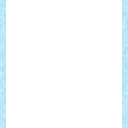
Razvan98bobi
Retro
robi2005
rrs
Sd.kfz.
SeaGerz0r
Sebino
SebyBoSS02
Stefan_
STEFANDANIEL
Stefi7
Teo Ilie
TheFanOfLego
Theo
Timotei
Tonicodrea
Trimondius
Tudor_Andrei
Vadutmihai
Victor_N3amtu
Vlad9
Vonie
will&liz
18+
animale
case
cladiri
concurs
Craciun
desene animate
diorama
jocuri
mancare
mecanisme
microscale
mitologie
MOC
mozaic
muzica
oameni
obiecte
pasari
personaje din filme
personalitati
plante
roboti
scene din carti
scene
din filme
SF
Star Wars
tehnice
trial truck
vase
vehicule
video
anunturi
Brickenburg
chestionar
expozitie
interviu
advanced models
architecture
books
cars
castle
Chima
city
creator
Ideas
Lego movie
Marvel
minifigurine
mixels
modular
ninjago
review
Simpsons
star wars
tehnic