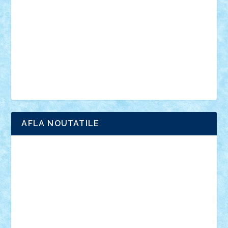
interviu
advanced models
architecture
books
cars
castle
Chima
city
creator
Ideas
Lego movie
Marvel
minifigurine
mixels
modular
ninjago
review
Simpsons
star wars
tehnic
Brick Depot
Clevertoys
Copil
Evertoys
Land Toys
Ligomi
Pandy Toys
Toy Joy
Toys Depot
AFLA NOUTATILE
Adrian Florea
ALEX ILEA
ALEX TATAR
arathemis
Badgogo
BensBuilds
Braker23
Bricky
Chyck
cristytic
csc2ro
Cutzish
Danin1984
David03
Demetria
duhu20
Edd
endaerkened
FlorinS
Frankie
george.andrei
Homersapien
Iuliand
Lapsanszkitamas
Mad_horax
Matei_B
Mihai Marius
Mihu
Modular Alex 77
mrdc
N33
NicuS
pufarine
r2rtechnic
Razvy_cluj_ro
RoccoSteel
Starlight