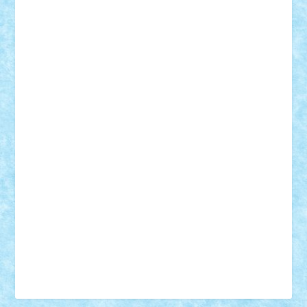
Vonie
will&liz
18+
animale
case
cladiri
concurs
Craciun
desene animate
diorama
jocuri
mancare
mecanisme
microscale
mitologie
MOC
mozaic
muzica
oameni
obiecte
pasari
personaje din filme
personalitati
plante
roboti
scene din carti
scene
din filme
SF
Star Wars
tehnice
trial truck
vase
vehicule
video
anunturi
Brickenburg
chestionar
expozitie
interviu
advanced models
architecture
books
cars
castle
Chima
city
creator
Ideas
Lego movie
Marvel
minifigurine
mixels
modular
ninjago
review
Simpsons
star wars
tehnic
Brick Depot
Clevertoys
Copil
Evertoys
Land Toys
Ligomi
Pandy Toys
Toy Joy
Toys Depot