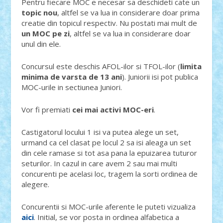
Pentru fiecare MOC e necesar sa deschideti cate un
topic nou
, altfel se va lua in considerare doar prima
creatie din topicul respectiv. Nu postati mai mult de
un MOC pe zi
, altfel se va lua in considerare doar
unul din ele.
Concursul este deschis AFOL-ilor si TFOL-ilor (
limita
minima de varsta de 13 ani
). Juniorii isi pot publica
MOC-urile in sectiunea Juniori.
Vor fi premiati
cei mai activi MOC-eri
.
Castigatorul locului 1 isi va putea alege un set,
urmand ca cel clasat pe locul 2 sa isi aleaga un set
din cele ramase si tot asa pana la epuizarea tuturor
seturilor. In cazul in care avem 2 sau mai multi
concurenti pe acelasi loc, tragem la sorti ordinea de
alegere.
Concurentii si MOC-urile aferente le puteti vizualiza
aici
. Initial, se vor posta in ordinea alfabetica a