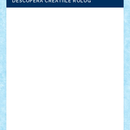
DESCOPERA CREATIILE ROLUG
Adrian Florea
ALEX ILEA
ALEX TATAR
arathemis
Badgogo
BensBuilds
Braker23
Bricky
Chyck
cristytic
csc2ro
Cutzish
Danin1984
David03
Demetria
duhu20
Edd
endaerkened
FlorinS
Frankie
george.andrei
Homersapien
Iuliand
Lapsanszkitamas
Mad_horax
Matei_B
Mihai Marius
Mihu
Modular Alex 77
mrdc
N33
NicuS
pufarine
r2rtechnic
Razvy_cluj_ro
RoccoSteel
Starlight
Suedez
Talex
TheDutch21
tIberiunegreanu
Tuning
Vitreolum
Vivyana
vlad88
yoyoseby97
Zerobricks
Adi Gabriel
Adi4464
alcri333
alex.rosu
AlexDesign
Alexmihai2004
AlexO
anacronox
AndreiCR
ArminNaghii
atu88
Axelbro
Balaur87
baron_brick
BartMan
Bbwl
bedstefan
BMF
Boby Brick
Bogdan_ScaleD
buksa_ovidiu
catalin284
cezar92
CheekyBricky
Chiki
Cloud
Cristian Frunza
Cuisor
Damtar
Dan Tatar
edina.babtan
EdmondDantes
elzastrumberger
Felix Mezei
Furnica98
gab4lego
GEORGE lego
geosh21
hntrain
Iceflashrocket