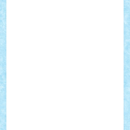
Suedez
Talex
TheDutch21
tIberiunegreanu
Tuning
Vitreolum
Vivyana
vlad88
yoyoseby97
Zerobricks
Adi Gabriel
Adi4464
alcri333
alex.rosu
AlexDesign
Alexmihai2004
AlexO
anacronox
AndreiCR
ArminNaghii
atu88
Axelbro
Balaur87
baron_brick
BartMan
Bbwl
bedstefan
BMF
Boby Brick
Bogdan_ScaleD
buksa_ovidiu
catalin284
cezar92
CheekyBricky
Chiki
Cloud
Cristian Frunza
Cuisor
Damtar
Dan Tatar
edina.babtan
EdmondDantes
elzastrumberger
Felix Mezei
Furnica98
gab4lego
GEORGE lego
geosh21
hntrain
Iceflashrocket
iosuaaron
Johnnyuke
Kalmyr
kubrat632
LEGO
Custom
Lego Lover
lixander
Luclucluc
Lupascu
Vlad
Mariuszach
matthers
Mihai_9600
mihaitodi
Motanul7
mpatrascu
Nadia S
neguritab
Nikos2000
Norbi
Ode
orbit
ovidiu
paranoia
Paul
Rusu
Petosa
phoenix
Radrix
RaresTeodorof21
Razvan98bobi
Retro
robi2005
rrs
Sd.kfz.
SeaGerz0r
Sebino
SebyBoSS02
Stefan_
STEFANDANIEL
Stefi7
Teo Ilie
TheFanOfLego
Theo
Timotei
Tonicodrea
Trimondius
Tudor_Andrei
Vadutmihai
Victor_N3amtu
Vlad9