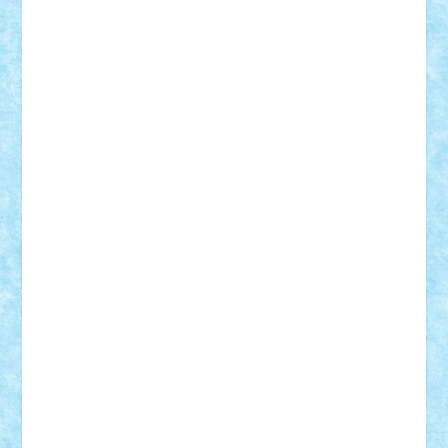
iosuaaron
Johnnyuke
Kalmyr
kubrat632
LEGO
Custom
Lego Lover
lixander
Luclucluc
Lupascu
Vlad
Mariuszach
matthers
Mihai_9600
mihaitodi
Motanul7
mpatrascu
Nadia S
neguritab
Nikos2000
Norbi
Ode
orbit
ovidiu
paranoia
Paul
Rusu
Petosa
phoenix
Radrix
RaresTeodorof21
Razvan98bobi
Retro
robi2005
rrs
Sd.kfz.
SeaGerz0r
Sebino
SebyBoSS02
Stefan_
STEFANDANIEL
Stefi7
Teo Ilie
TheFanOfLego
Theo
Timotei
Tonicodrea
Trimondius
Tudor_Andrei
Vadutmihai
Victor_N3amtu
Vlad9
Vonie
will&liz
18+
animale
case
cladiri
concurs
Craciun
desene animate
diorama
jocuri
mancare
mecanisme
microscale
mitologie
MOC
mozaic
muzica
oameni
obiecte
pasari
personaje din filme
personalitati
plante
roboti
scene din carti
scene
din filme
SF
Star Wars
tehnice
trial truck
vase
vehicule
video
anunturi
Brickenburg
chestionar
expozitie