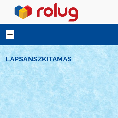
LAPSANSZKITAMAS