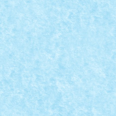
Posted by
Bricky
|
Dec 20, 2024
|
Concurs The Heart & Soul of 
Concursul de inimioare de Craciun s-a incheiat, asa 
READ MORE