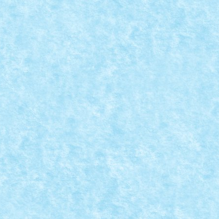
EATIA 7: GINGERBREAD COUPLE
Christmas
,
Marea MOC-uiala 2025
|