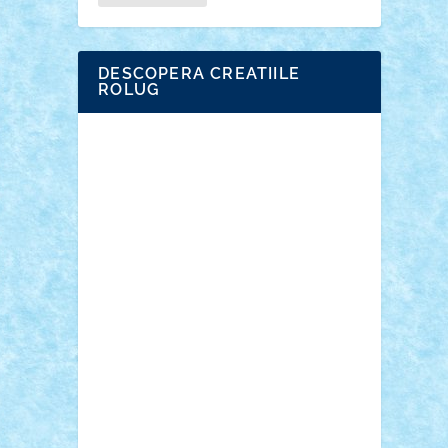
DESCOPERA CREATIILE
ROLUG
Adrian Florea
ALEX ILEA
ALEX TATAR
arathemis
Badgogo
BensBuilds
Braker23
Bricky
Chyck
cristytic
csc2ro
Cutzish
Danin1984
David03
Demetria
duhu20
Edd
endaerkened
FlorinS
Frankie
george.andrei
Homersapien
Iuliand
Lapsanszkitamas
Mad_horax
Matei_B
Mihai Marius
Mihu
Modular Alex 77
mrdc
N33
NicuS
pufarine
r2rtechnic
Razvy_cluj_ro
RoccoSteel
Starlight
Suedez
Talex
TheDutch21
tIberiunegreanu
Tuning
Vitreolum
Vivyana
vlad88
yoyoseby97
Zerobricks