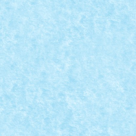
THE HEART AND SOUL OF CHRISTMAS – CRE
Posted by
Bricky
|
Dec 17, 2024
|
Concurs The Heart & Soul of 
Daca tot vine Crăciunul și sora mea scumpa ma tot înt
READ MORE