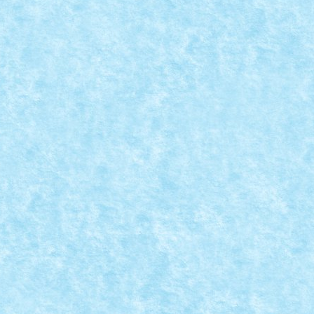
ATIA 8: UN CRACIUN DULCE
Christmas
,
Marea MOC-uiala 2025
|
reține cu prăjituri și nu știu cum am reușit...