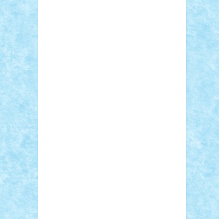
Sebino
SebyBoSS02
Stefan_
STEFANDANIEL
Stefi7
Teo Ilie
TheFanOfLego
Theo
Timotei
Tonicodrea
Trimondius
Tudor_Andrei
Vadutmihai
Victor_N3amtu
Vlad9
Vonie
will&liz
18+
animale
case
cladiri
concurs
Craciun
desene animate
diorama
jocuri
mancare
mecanisme
microscale
mitologie
MOC
mozaic
muzica
oameni
obiecte
pasari
personaje din filme
personalitati
plante
roboti
scene din carti
scene
din filme
SF
Star Wars
tehnice
trial
truck
vase
vehicule
video
anunturi
Brickenburg
chestionar
expozitie
interviu
advanced models
architecture
books