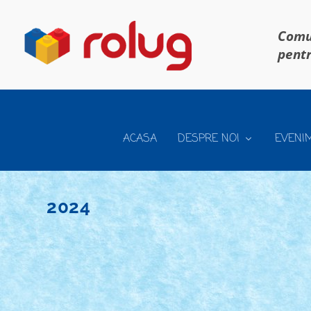
Comun
pentr
ACASA
DESPRE NOI
EVENI
2024