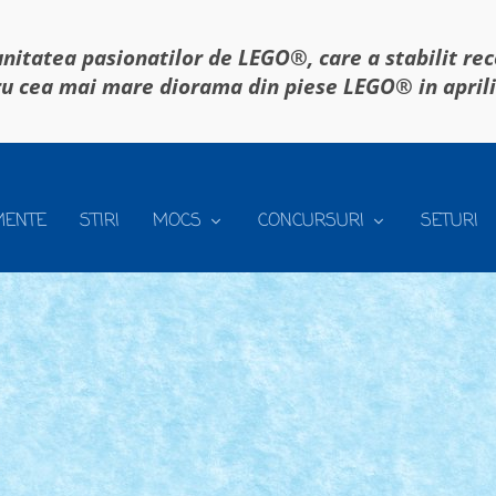
itatea pasionatilor de LEGO®, care a stabilit re
u cea mai mare diorama din piese LEGO® in april
MENTE
STIRI
MOCS
CONCURSURI
SETURI