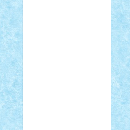
Adi Gabriel
Adi4464
alcri333
alex.rosu
AlexDesign
Alexmihai2004
AlexO
anacronox
AndreiCR
ArminNaghii
atu88
Axelbro
Balaur87
baron_brick
BartMan
Bbwl
bedstefan
BMF
Boby Brick
Bogdan_ScaleD
buksa_ovidiu
catalin284
cezar92
CheekyBricky
Chiki
Cloud
Cristian Frunza
Cuisor
Damtar
Dan Tatar
edina.babtan
EdmondDantes
elzastrumberger
Felix
Mezei
Furnica98
gab4lego
GEORGE
lego
geosh21
hntrain
Iceflashrocket
iosuaaron
Johnnyuke
Kalmyr
kubrat632
LEGO Custom
Lego Lover
lixander
Luclucluc
Lupascu Vlad
Mariuszach
matthers
Mihai_9600
mihaitodi
Motanul7
mpatrascu
Nadia
S
neguritab
Nikos2000
Norbi
Ode
orbit
ovidiu
paranoia
Paul Rusu
Petosa
phoenix
Radrix
RaresTeodorof21
Razvan98bobi
Retro
robi2005
rrs
Sd.kfz.
SeaGerz0r