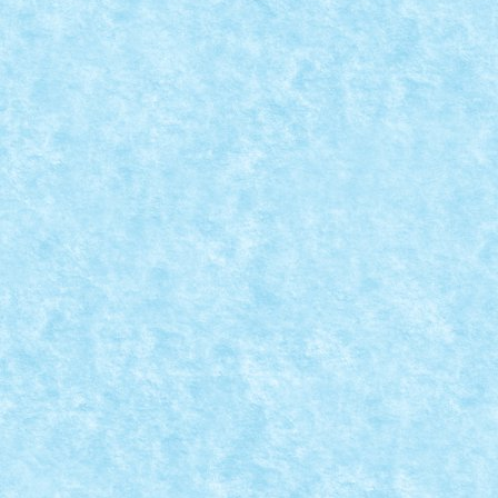
THE HEART AND SOUL OF CHRISTMAS – CR
Posted by
Bricky
|
Dec 17, 2024
|
Concurs The Heart & Soul of 
READ MORE