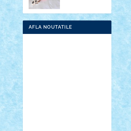
AFLA NOUTATILE
Adrian Florea
ALEX ILEA
ALEX TATAR
arathemis
Badgogo
BensBuilds
Braker23
Bricky
Chyck
cristytic
csc2ro
Cutzish
Danin1984
David03
Demetria
duhu20
Edd
endaerkened
FlorinS
Frankie
george.andrei
Homersapien
Iuliand
Lapsanszkitamas
Mad_horax
Matei_B
Mihai Marius
Mihu
Modular Alex 77
mrdc
N33
NicuS
pufarine
r2rtechnic
Razvy_cluj_ro
RoccoSteel
Starlight
Suedez
Talex
TheDutch21
tIberiunegreanu
Tuning
Vitreolum
Vivyana
vlad88
yoyoseby97
Zerobricks