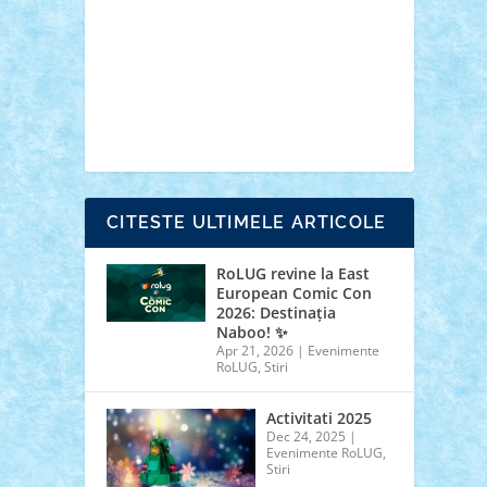
cars
castle
Chima
city
creator
Ideas
Lego movie
Marvel
minifigurine
mixels
modular
ninjago
review
Simpsons
star wars
tehnic
Brick Depot
Clevertoys
Copil
Evertoys
Land Toys
Ligomi
Pandy Toys
Toy
Joy
Toys Depot
CITESTE ULTIMELE ARTICOLE
RoLUG revine la East
European Comic Con
2026: Destinația
Naboo! ✨
Apr 21, 2026
|
Evenimente
RoLUG
,
Stiri
Activitati 2025
Dec 24, 2025
|
Evenimente RoLUG
,
Stiri