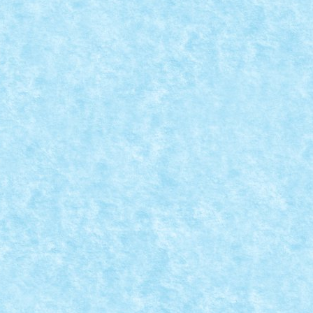
Christmas
|
ca este momentul sa dezvaluim cui au apartinut...