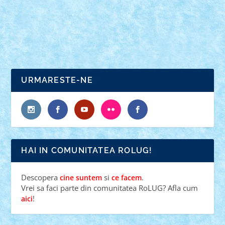
READ MORE
URMARESTE-NE
HAI IN COMUNITATEA ROLUG!
Descopera
si
.
cine suntem
ce facem
Vrei sa faci parte din comunitatea RoLUG? Afla cum
!
aici