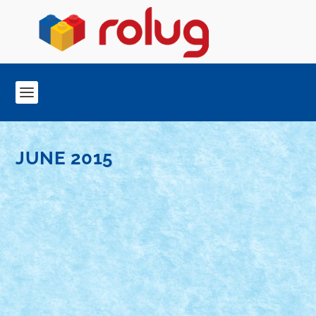
JUNE 2015