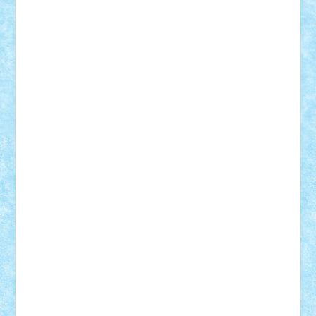
Badgogo
BensBuilds
Braker23
Bricky
Chyck
cristytic
csc2ro
Cutzish
Danin1984
David03
Demetria
duhu20
Edd
endaerkened
FlorinS
Frankie
george.andrei
Homersapien
Iuliand
Lapsanszkitamas
Mad_horax
Matei_B
Mihai Marius
Mihu
Modular Alex 77
mrdc
N33
NicuS
pufarine
r2rtechnic
Razvy_cluj_ro
RoccoSteel
Starlight
Suedez
Talex
TheDutch21
tIberiunegreanu
Tuning
Vitreolum
Vivyana
vlad88
yoyoseby97
Zerobricks
Adi Gabriel
Adi4464
alcri333
alex.rosu
AlexDesign
Alexmihai2004
AlexO
anacronox
AndreiCR
ArminNaghii
atu88
Axelbro
Balaur87
baron_brick
BartMan
Bbwl
bedstefan
BMF
Boby Brick
Bogdan_ScaleD
buksa_ovidiu
catalin284
cezar92
CheekyBricky
Chiki
Cloud
Cristian Frunza
Cuisor
Damtar
Dan Tatar
edina.babtan
EdmondDantes
elzastrumberger
Felix Mezei
Furnica98
gab4lego
GEORGE lego
geosh21
hntrain
Iceflashrocket
iosuaaron
Johnnyuke
Kalmyr
kubrat632
LEGO
Custom
Lego Lover
lixander
Luclucluc
Lupascu
Vlad
Mariuszach
matthers
Mihai_9600
mihaitodi
Motanul7
mpatrascu
Nadia S
neguritab