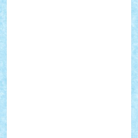
Adi Gabriel
Adi4464
alcri333
alex.rosu
AlexDesign
Alexmihai2004
AlexO
anacronox
AndreiCR
ArminNaghii
atu88
Axelbro
Balaur87
baron_brick
BartMan
Bbwl
bedstefan
BMF
Boby Brick
Bogdan_ScaleD
buksa_ovidiu
catalin284
cezar92
CheekyBricky
Chiki
Cloud
Cristian Frunza
Cuisor
Damtar
Dan Tatar
edina.babtan
EdmondDantes
elzastrumberger
Felix Mezei
Furnica98
gab4lego
GEORGE lego
geosh21
hntrain
Iceflashrocket
iosuaaron
Johnnyuke
Kalmyr
kubrat632
LEGO
Custom
Lego Lover
lixander
Luclucluc
Lupascu
Vlad
Mariuszach
matthers
Mihai_9600
mihaitodi
Motanul7
mpatrascu
Nadia S
neguritab
Nikos2000
Norbi
Ode
orbit
ovidiu
paranoia
Paul
Rusu
Petosa
phoenix
Radrix
RaresTeodorof21
Razvan98bobi
Retro
robi2005
rrs
Sd.kfz.
SeaGerz0r
Sebino
SebyBoSS02
Stefan_
STEFANDANIEL
Stefi7
Teo Ilie
TheFanOfLego
Theo
Timotei
Tonicodrea
Trimondius
Tudor_Andrei
Vadutmihai
Victor_N3amtu
Vlad9
Vonie
will&liz
18+
animale
case
cladiri
concurs
Craciun