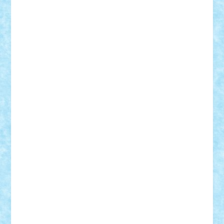
Nikos2000
Norbi
Ode
orbit
ovidiu
paranoia
Paul
Rusu
Petosa
phoenix
Radrix
RaresTeodorof21
Razvan98bobi
Retro
robi2005
rrs
Sd.kfz.
SeaGerz0r
Sebino
SebyBoSS02
Stefan_
STEFANDANIEL
Stefi7
Teo Ilie
TheFanOfLego
Theo
Timotei
Tonicodrea
Trimondius
Tudor_Andrei
Vadutmihai
Victor_N3amtu
Vlad9
Vonie
will&liz
18+
animale
case
cladiri
concurs
Craciun
desene animate
diorama
jocuri
mancare
mecanisme
microscale
mitologie
MOC
mozaic
muzica
oameni
obiecte
pasari
personaje din filme
personalitati
plante
roboti
scene din carti
scene
din filme
SF
Star Wars
tehnice
trial truck
vase
vehicule
video
anunturi
Brickenburg
chestionar
expozitie
interviu
advanced models
architecture
books
cars
castle