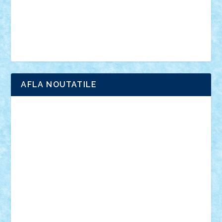
Chima
city
creator
Ideas
Lego movie
Marvel
minifigurine
mixels
modular
ninjago
review
Simpsons
star wars
tehnic
Brick Depot
Clevertoys
Copil
Evertoys
Land Toys
Ligomi
Pandy Toys
Toy Joy
Toys Depot
AFLA NOUTATILE
Adrian Florea
ALEX ILEA
ALEX TATAR
arathemis
Badgogo
BensBuilds
Braker23
Bricky
Chyck
cristytic
csc2ro
Cutzish
Danin1984
David03
Demetria
duhu20
Edd
endaerkened
FlorinS
Frankie
george.andrei
Homersapien
Iuliand
Lapsanszkitamas
Mad_horax
Matei_B
Mihai Marius
Mihu
Modular Alex 77
mrdc
N33
NicuS
pufarine
r2rtechnic
Razvy_cluj_ro
RoccoSteel
Starlight
Suedez
Talex
TheDutch21
tIberiunegreanu
Tuning
Vitreolum
Vivyana
vlad88
yoyoseby97
Zerobricks