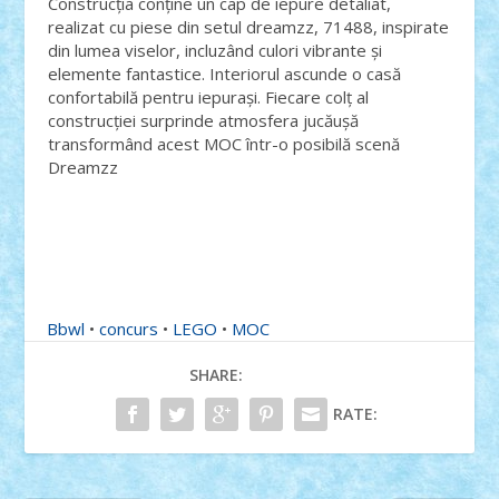
Construcția conține un cap de iepure detaliat,
realizat cu piese din setul dreamzz, 71488, inspirate
din lumea viselor, incluzând culori vibrante și
elemente fantastice. Interiorul ascunde o casă
confortabilă pentru iepurași. Fiecare colț al
construcției surprinde atmosfera jucăușă
transformând acest MOC într-o posibilă scenă
Dreamzz
Bbwl
•
concurs
•
LEGO
•
MOC
SHARE:
RATE: