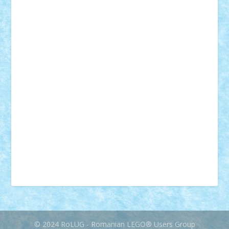
desene animate
diorama
jocuri
mancare
mecanisme
microscale
mitologie
MOC
mozaic
muzica
oameni
obiecte
pasari
personaje din filme
personalitati
plante
roboti
scene din carti
scene
din filme
SF
Star Wars
tehnice
trial truck
vase
vehicule
video
anunturi
Brickenburg
chestionar
expozitie
interviu
advanced models
architecture
books
cars
castle
Chima
city
creator
Ideas
Lego movie
Marvel
minifigurine
mixels
modular
ninjago
review
Simpsons
star wars
tehnic
Brick Depot
Clevertoys
Copil
Evertoys
Land Toys
Ligomi
Pandy Toys
Toy Joy
Toys Depot
© 2024 RoLUG - Romanian LEGO® Users Group