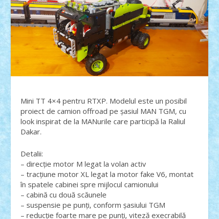
Mini TT 4×4 pentru RTXP. Modelul este un posibil
proiect de camion offroad pe șasiul MAN TGM, cu
look inspirat de la MANurile care participă la Raliul
Dakar.
Detalii:
– direcție motor M legat la volan activ
– tracțiune motor XL legat la motor fake V6, montat
în spatele cabinei spre mijlocul camionului
– cabină cu două scăunele
– suspensie pe punți, conform șasiului TGM
– reducție foarte mare pe punți, viteză execrabilă