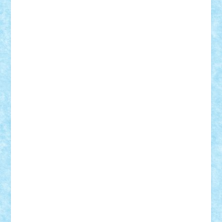
STEFANDANIEL
Stefi7
Teo Ilie
TheFanOfLego
Theo
Timotei
Tonicodrea
Trimondius
Tudor_Andrei
Vadutmihai
Victor_N3amtu
Vlad9
Vonie
will&liz
18+
animale
case
cladiri
concurs
Craciun
desene animate
diorama
jocuri
mancare
mecanisme
microscale
mitologie
MOC
mozaic
muzica
oameni
obiecte
pasari
personaje din filme
personalitati
plante
roboti
scene din carti
scene
din filme
SF
Star Wars
tehnice
trial truck
vase
vehicule
video
anunturi
Brickenburg
chestionar
expozitie
interviu
advanced models
architecture
books
cars
castle
Chima
city
creator
Ideas
Lego movie
Marvel
minifigurine
mixels
modular
ninjago
review
Simpsons
star wars
tehnic