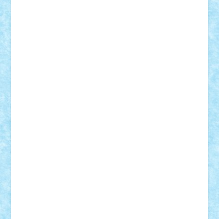
Bogdan_ScaleD
buksa_ovidiu
catalin284
cezar92
CheekyBricky
Chiki
Cloud
Cristian Frunza
Cuisor
Damtar
Dan Tatar
edina.babtan
EdmondDantes
elzastrumberger
Felix Mezei
Furnica98
gab4lego
GEORGE lego
geosh21
hntrain
Iceflashrocket
iosuaaron
Johnnyuke
Kalmyr
kubrat632
LEGO
Custom
Lego Lover
lixander
Luclucluc
Lupascu
Vlad
Mariuszach
matthers
Mihai_9600
mihaitodi
Motanul7
mpatrascu
Nadia S
neguritab
Nikos2000
Norbi
Ode
orbit
ovidiu
paranoia
Paul
Rusu
Petosa
phoenix
Radrix
RaresTeodorof21
Razvan98bobi
Retro
robi2005
rrs
Sd.kfz.
SeaGerz0r
Sebino
SebyBoSS02
Stefan_
STEFANDANIEL
Stefi7
Teo Ilie
TheFanOfLego
Theo
Timotei
Tonicodrea
Trimondius
Tudor_Andrei
Vadutmihai
Victor_N3amtu
Vlad9
Vonie
will&liz
18+
animale
case
cladiri
concurs
Craciun
desene animate
diorama
jocuri
mancare
mecanisme
microscale
mitologie
MOC
mozaic
muzica
oameni
obiecte
pasari
personaje din filme
personalitati
plante
roboti
scene din carti
scene