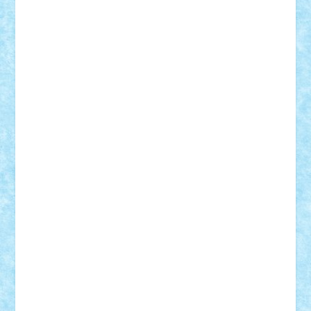
Lapsanszkitamas
Mad_horax
Matei_B
Mihai Marius
Mihu
Modular Alex 77
mrdc
N33
NicuS
pufarine
r2rtechnic
Razvy_cluj_ro
RoccoSteel
Starlight
Suedez
Talex
TheDutch21
tIberiunegreanu
Tuning
Vitreolum
Vivyana
vlad88
yoyoseby97
Zerobricks
Adi Gabriel
Adi4464
alcri333
alex.rosu
AlexDesign
Alexmihai2004
AlexO
anacronox
AndreiCR
ArminNaghii
atu88
Axelbro
Balaur87
baron_brick
BartMan
Bbwl
bedstefan
BMF
Boby Brick
Bogdan_ScaleD
buksa_ovidiu
catalin284
cezar92
CheekyBricky
Chiki
Cloud
Cristian Frunza
Cuisor
Damtar
Dan Tatar
edina.babtan
EdmondDantes
elzastrumberger
Felix Mezei
Furnica98
gab4lego
GEORGE lego
geosh21
hntrain
Iceflashrocket
iosuaaron
Johnnyuke
Kalmyr
kubrat632
LEGO
Custom
Lego Lover
lixander
Luclucluc
Lupascu
Vlad
Mariuszach
matthers
Mihai_9600
mihaitodi
Motanul7
mpatrascu
Nadia S
neguritab
Nikos2000
Norbi
Ode
orbit
ovidiu
paranoia
Paul
Rusu
Petosa
phoenix
Radrix
RaresTeodorof21
Razvan98bobi
Retro
robi2005
rrs
Sd.kfz.
SeaGerz0r
Sebino
SebyBoSS02
Stefan_