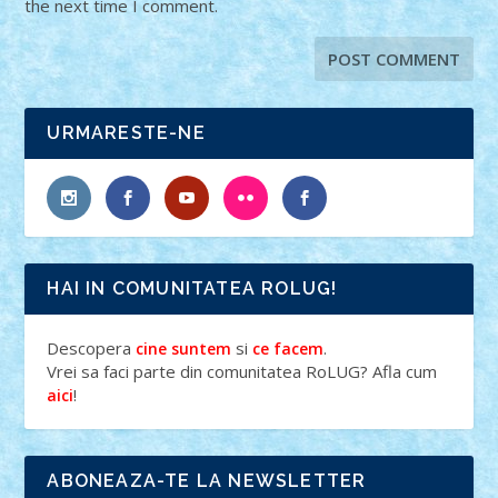
the next time I comment.
URMARESTE-NE
HAI IN COMUNITATEA ROLUG!
Descopera
si
.
cine suntem
ce facem
Vrei sa faci parte din comunitatea RoLUG? Afla cum
!
aici
ABONEAZA-TE LA NEWSLETTER