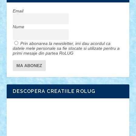
Email
Nume
Prin abonarea la newsletter, imi dau acordul ca
datele mele personale sa fie stocate si utilizate pentru a
primi mesaje din partea RoLUG
DESCOPERA CREATIILE ROLUG
Adrian Florea
ALEX ILEA
ALEX TATAR
arathemis
Badgogo
BensBuilds
Braker23
Bricky
Chyck
cristytic
csc2ro
Cutzish
Danin1984
David03
Demetria
duhu20
Edd
endaerkened
FlorinS
Frankie
george.andrei
Homersapien
Iuliand