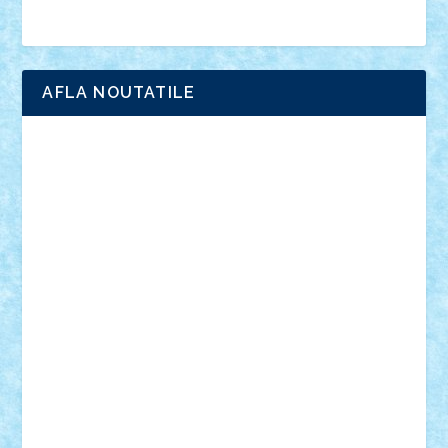
Brick Depot
Clevertoys
Copil
Evertoys
Land Toys
Ligomi
Pandy Toys
Toy Joy
Toys Depot
AFLA NOUTATILE
Adrian Florea
ALEX ILEA
ALEX TATAR
arathemis
Badgogo
BensBuilds
Braker23
Bricky
Chyck
cristytic
csc2ro
Cutzish
Danin1984
David03
Demetria
duhu20
Edd
endaerkened
FlorinS
Frankie
george.andrei
Homersapien
Iuliand
Lapsanszkitamas
Mad_horax
Matei_B
Mihai Marius
Mihu
Modular Alex 77
mrdc
N33
NicuS
pufarine
r2rtechnic
Razvy_cluj_ro
RoccoSteel
Starlight
Suedez
Talex
TheDutch21
tIberiunegreanu
Tuning
Vitreolum
Vivyana
vlad88
yoyoseby97
Zerobricks
Adi Gabriel
Adi4464
alcri333
alex.rosu
AlexDesign
Alexmihai2004
AlexO
anacronox
AndreiCR
ArminNaghii
atu88
Axelbro
Balaur87
baron_brick
BartMan
Bbwl
bedstefan
BMF
Boby Brick