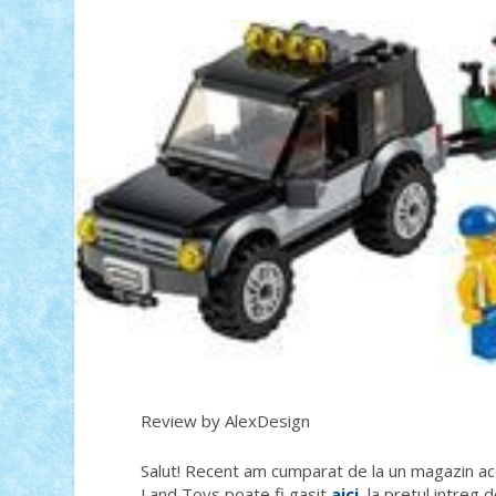
Review by AlexDesign
Salut! Recent am cumparat de la un magazin aces
Land Toys poate fi gasit
aici
, la pretul intreg d