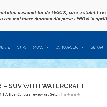
itatea pasionatilor de LEGO®, care a stabilit re
u cea mai mare diorama din piese LEGO® in april
MENTE
STIRI
MOCS
CONCURSURI
SETURI
8 – SUV WITH WATERCRAFT
4
|
Arhiva
,
Concurs review-uri
,
Seturi
|