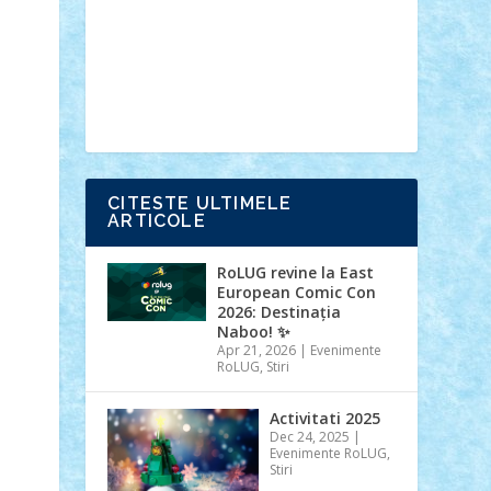
Ideas
Lego movie
Marvel
minifigurine
mixels
modular
ninjago
review
Simpsons
star wars
tehnic
Brick Depot
Clevertoys
Copil
Evertoys
Land Toys
Ligomi
Pandy
Toys
Toy Joy
Toys Depot
CITESTE ULTIMELE
ARTICOLE
RoLUG revine la East
European Comic Con
2026: Destinația
Naboo! ✨
Apr 21, 2026
|
Evenimente
RoLUG
,
Stiri
Activitati 2025
Dec 24, 2025
|
Evenimente RoLUG
,
Stiri