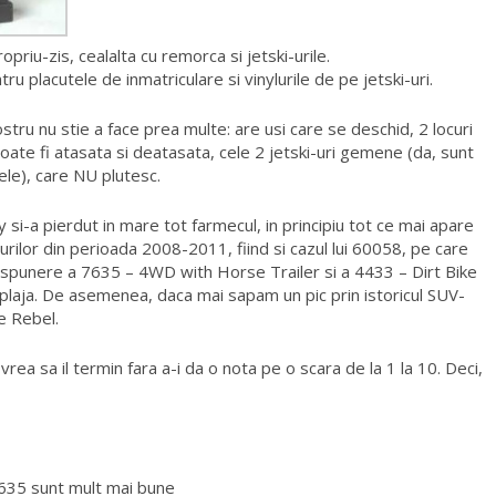
opriu-zis, cealalta cu remorca si jetski-urile.
u placutele de inmatriculare si vinylurile de pe jetski-uri.
ostru nu stie a face prea multe: are usi care se deschid, 2 locuri
poate fi atasata si deatasata, cele 2 jetski-uri gemene (da, sunt
rele), care NU plutesc.
y si-a pierdut in mare tot farmecul, in principiu tot ce mai apare
urilor din perioada 2008-2011, fiind si cazul lui 60058, pe care
anspunere a 7635 – 4WD with Horse Trailer si a 4433 – Dirt Bike
plaja. De asemenea, daca mai sapam un pic prin istoricul SUV-
e Rebel.
rea sa il termin fara a-i da o nota pe o scara de la 1 la 10. Deci,
7635 sunt mult mai bune