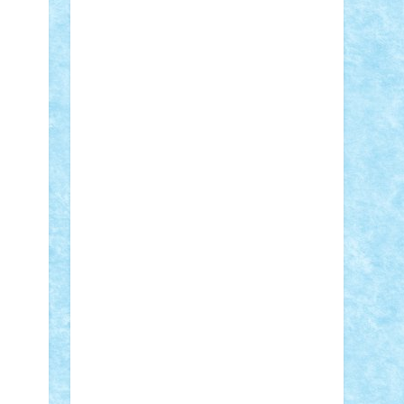
Adi Gabriel
Adi4464
alcri333
alex.rosu
AlexDesign
Alexmihai2004
AlexO
anacronox
AndreiCR
ArminNaghii
atu88
Axelbro
Balaur87
baron_brick
BartMan
Bbwl
bedstefan
BMF
Boby
Brick
Bogdan_ScaleD
buksa_ovidiu
catalin284
cezar92
CheekyBricky
Chiki
Cloud
Cristian Frunza
Cuisor
Damtar
Dan Tatar
edina.babtan
EdmondDantes
elzastrumberger
Felix
Mezei
Furnica98
gab4lego
GEORGE
lego
geosh21
hntrain
Iceflashrocket
iosuaaron
Johnnyuke
Kalmyr
kubrat632
LEGO Custom
Lego Lover
lixander
Luclucluc
Lupascu Vlad
Mariuszach
matthers
Mihai_9600
mihaitodi
Motanul7
mpatrascu
Nadia
S
neguritab
Nikos2000
Norbi
Ode
orbit
ovidiu
paranoia
Paul Rusu
Petosa
phoenix
Radrix
RaresTeodorof21
Razvan98bobi
Retro
robi2005
rrs
Sd.kfz.
SeaGerz0r
Sebino
SebyBoSS02
Stefan_