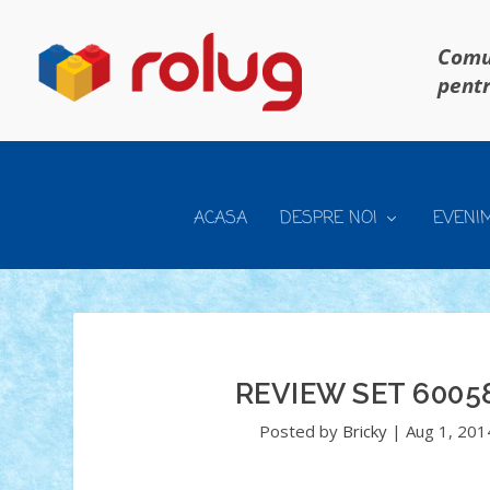
Comun
pentr
ACASA
DESPRE NOI
EVENI
REVIEW SET 6005
Posted by
Bricky
|
Aug 1, 201