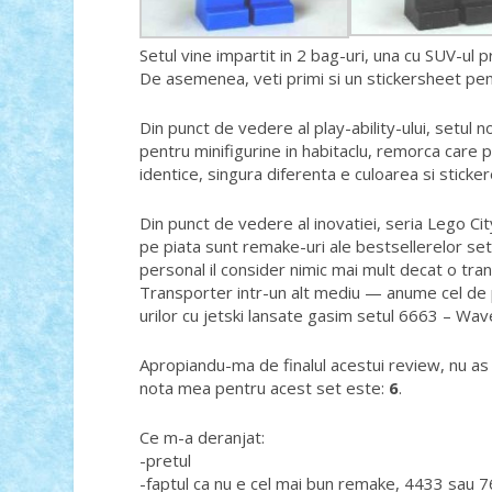
Setul vine impartit in 2 bag-uri, una cu SUV-ul pr
De asemenea, veti primi si un stickersheet pentr
Din punct de vedere al play-ability-ului, setul n
pentru minifigurine in habitaclu, remorca care 
identice, singura diferenta e culoarea si sticke
Din punct de vedere al inovatiei, seria Lego Cit
pe piata sunt remake-uri ale bestsellerelor set
personal il consider nimic mai mult decat o tr
Transporter intr-un alt mediu — anume cel de 
urilor cu jetski lansate gasim setul 6663 – Wav
Apropiandu-ma de finalul acestui review, nu as v
nota mea pentru acest set este:
6
.
Ce m-a deranjat:
-pretul
-faptul ca nu e cel mai bun remake, 4433 sau 