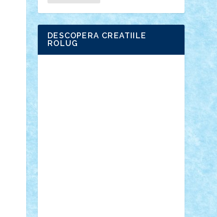
DESCOPERA CREATIILE
ROLUG
Adrian Florea
ALEX ILEA
ALEX TATAR
arathemis
Badgogo
BensBuilds
Braker23
Bricky
Chyck
cristytic
csc2ro
Cutzish
Danin1984
David03
Demetria
duhu20
Edd
endaerkened
FlorinS
Frankie
george.andrei
Homersapien
Iuliand
Lapsanszkitamas
Mad_horax
Matei_B
Mihai Marius
Mihu
Modular Alex 77
mrdc
N33
NicuS
pufarine
r2rtechnic
Razvy_cluj_ro
RoccoSteel
Starlight
Suedez
Talex
TheDutch21
tIberiunegreanu
Tuning
Vitreolum
Vivyana
vlad88
yoyoseby97
Zerobricks