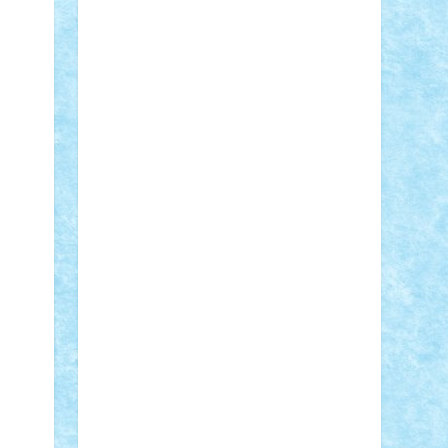
STEFANDANIEL
Stefi7
Teo Ilie
TheFanOfLego
Theo
Timotei
Tonicodrea
Trimondius
Tudor_Andrei
Vadutmihai
Victor_N3amtu
Vlad9
Vonie
will&liz
18+
animale
case
cladiri
concurs
Craciun
desene animate
diorama
jocuri
mancare
mecanisme
microscale
mitologie
MOC
mozaic
muzica
oameni
obiecte
pasari
personaje din filme
personalitati
plante
roboti
scene din carti
scene
din filme
SF
Star Wars
tehnice
trial
truck
vase
vehicule
video
anunturi
Brickenburg
chestionar
expozitie
interviu
advanced models
architecture
books
cars
castle
Chima
city
creator