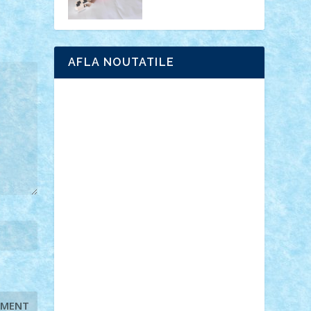
AFLA NOUTATILE
Adrian Florea
ALEX ILEA
ALEX TATAR
arathemis
Badgogo
BensBuilds
Braker23
Bricky
Chyck
cristytic
csc2ro
Cutzish
Danin1984
David03
Demetria
duhu20
Edd
endaerkened
FlorinS
Frankie
george.andrei
Homersapien
Iuliand
Lapsanszkitamas
Mad_horax
Matei_B
Mihai Marius
Mihu
Modular Alex 77
mrdc
N33
NicuS
pufarine
r2rtechnic
Razvy_cluj_ro
RoccoSteel
Starlight
Suedez
Talex
TheDutch21
tIberiunegreanu
Tuning
Vitreolum
Vivyana
vlad88
yoyoseby97
Zerobricks