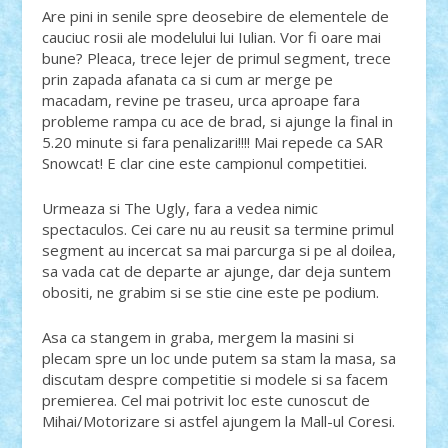
Are pini in senile spre deosebire de elementele de
cauciuc rosii ale modelului lui Iulian. Vor fi oare mai
bune? Pleaca, trece lejer de primul segment, trece
prin zapada afanata ca si cum ar merge pe
macadam, revine pe traseu, urca aproape fara
probleme rampa cu ace de brad, si ajunge la final in
5.20 minute si fara penalizari!!!! Mai repede ca SAR
Snowcat! E clar cine este campionul competitiei.
Urmeaza si The Ugly, fara a vedea nimic
spectaculos. Cei care nu au reusit sa termine primul
segment au incercat sa mai parcurga si pe al doilea,
sa vada cat de departe ar ajunge, dar deja suntem
obositi, ne grabim si se stie cine este pe podium.
Asa ca stangem in graba, mergem la masini si
plecam spre un loc unde putem sa stam la masa, sa
discutam despre competitie si modele si sa facem
premierea. Cel mai potrivit loc este cunoscut de
Mihai/Motorizare si astfel ajungem la Mall-ul Coresi.