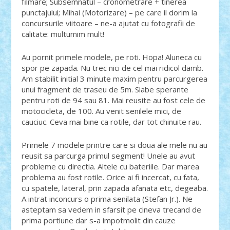
filmare; Subsemnatul – cronometrare + tinerea
punctajului; Mihai (Motorizare) – pe care il dorim la
concursurile viitoare – ne-a ajutat cu fotografii de
calitate: multumim mult!
Au pornit primele modele, pe roti. Hopa! Aluneca cu
spor pe zapada. Nu trec nici de cel mai ridicol damb.
Am stabilit initial 3 minute maxim pentru parcurgerea
unui fragment de traseu de 5m. Slabe sperante
pentru roti de 94 sau 81. Mai reusite au fost cele de
motocicleta, de 100. Au venit senilele mici, de
cauciuc. Ceva mai bine ca rotile, dar tot chinuite rau.
Primele 7 modele printre care si doua ale mele nu au
reusit sa parcurga primul segment! Unele au avut
probleme cu directia. Altele cu bateriile. Dar marea
problema au fost rotile. Orice ai fi incercat, cu fata,
cu spatele, lateral, prin zapada afanata etc, degeaba.
A intrat inconcurs o prima senilata (Stefan Jr.). Ne
asteptam sa vedem in sfarsit pe cineva trecand de
prima portiune dar s-a impotmolit din cauze