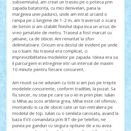
subsemnatul, am creat un traseu pe o poteca prin
zapada batatorita, cu mici denivelari, pana la
marginea unei padurici, unde am intrat urcand o
rampa pe o lungime de 1-2 m, am traversat o scara
de beton si am stabilit finishul dupa inca un urcus de
vreo jumatate de metru. Traseul a fost marcat cu
jaloane, ca de obicei. Am renuntat la sfori
delimitatoare. Oricum era destul de evident pe unde
sa o luam. Nu traseul era complicat, ci
imprevizibilitatea modelelor pe zapada. Ideea era sa
il parcurgem in intregime intr-un interval de maxim
10 minute pentru fiecare concurent.
Am reusit sa ne adunam cu totii si am pus pe trepte
modelele concurente, conform traditiei, la pozat. Sa
fiu sincer, nu stiai pe care sa o iei in prim plan. Iulian
si Mihai au scos artileria grea, Mihai este cel ofensiv,
montandu-si ca de obicei cate un tun-mitraliera pe
modelul de top. Iulian cu o senilata carosata, avand la
baza EV3 comandata prin BT de pe telefon, ne
punea pe ganduri cu singura optiune de a nu avea