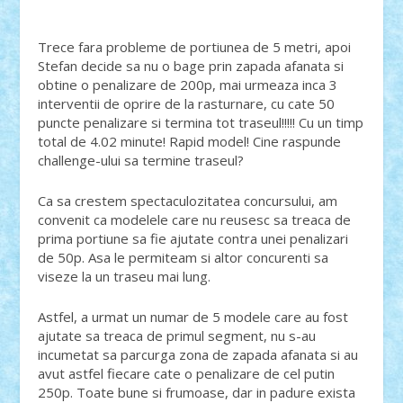
Trece fara probleme de portiunea de 5 metri, apoi
Stefan decide sa nu o bage prin zapada afanata si
obtine o penalizare de 200p, mai urmeaza inca 3
interventii de oprire de la rasturnare, cu cate 50
puncte penalizare si termina tot traseul!!!!! Cu un timp
total de 4.02 minute! Rapid model! Cine raspunde
challenge-ului sa termine traseul?
Ca sa crestem spectaculozitatea concursului, am
convenit ca modelele care nu reusesc sa treaca de
prima portiune sa fie ajutate contra unei penalizari
de 50p. Asa le permiteam si altor concurenti sa
viseze la un traseu mai lung.
Astfel, a urmat un numar de 5 modele care au fost
ajutate sa treaca de primul segment, nu s-au
incumetat sa parcurga zona de zapada afanata si au
avut astfel fiecare cate o penalizare de cel putin
250p. Toate bune si frumoase, dar in padure exista