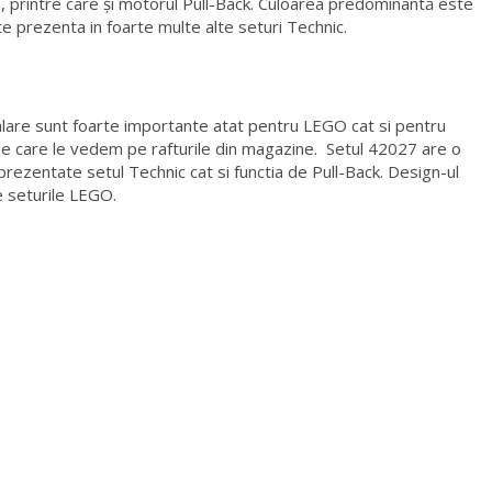
 printre care și motorul Pull-Back. Culoarea predominantă este
e prezenta in foarte multe alte seturi Technic.
alare sunt foarte importante atat pentru LEGO cat si pentru
i pe care le vedem pe rafturile din magazine. Setul 42027 are o
prezentate setul Technic cat si functia de Pull-Back. Design-ul
te seturile LEGO.