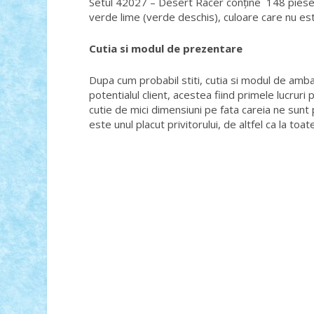
Setul 42027 – Desert Racer conține 148 piese,
verde lime (verde deschis), culoare care nu est
Cutia si modul de prezentare
Dupa cum probabil stiti, cutia si modul de amb
potentialul client, acestea fiind primele lucrur
cutie de mici dimensiuni pe fata careia ne sunt 
este unul placut privitorului, de altfel ca la toa