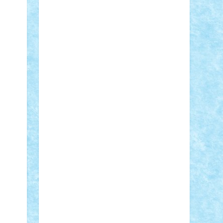
Adi Gabriel
Adi4464
alcri333
alex.rosu
AlexDesign
Alexmihai2004
AlexO
anacronox
AndreiCR
ArminNaghii
atu88
Axelbro
Balaur87
baron_brick
BartMan
Bbwl
bedstefan
BMF
Boby
Brick
Bogdan_ScaleD
buksa_ovidiu
catalin284
cezar92
CheekyBricky
Chiki
Cloud
Cristian Frunza
Cuisor
Damtar
Dan Tatar
edina.babtan
EdmondDantes
elzastrumberger
Felix
Mezei
Furnica98
gab4lego
GEORGE
lego
geosh21
hntrain
Iceflashrocket
iosuaaron
Johnnyuke
Kalmyr
kubrat632
LEGO Custom
Lego Lover
lixander
Luclucluc
Lupascu Vlad
Mariuszach
matthers
Mihai_9600
mihaitodi
Motanul7
mpatrascu
Nadia
S
neguritab
Nikos2000
Norbi
Ode
orbit
ovidiu
paranoia
Paul Rusu
Petosa
phoenix
Radrix
RaresTeodorof21
Razvan98bobi
Retro
robi2005
rrs
Sd.kfz.
SeaGerz0r
Sebino
SebyBoSS02
Stefan_