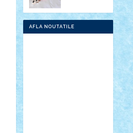
AFLA NOUTATILE
Adrian Florea
ALEX ILEA
ALEX TATAR
arathemis
Badgogo
BensBuilds
Braker23
Bricky
Chyck
cristytic
csc2ro
Cutzish
Danin1984
David03
Demetria
duhu20
Edd
endaerkened
FlorinS
Frankie
george.andrei
Homersapien
Iuliand
Lapsanszkitamas
Mad_horax
Matei_B
Mihai Marius
Mihu
Modular Alex 77
mrdc
N33
NicuS
pufarine
r2rtechnic
Razvy_cluj_ro
RoccoSteel
Starlight
Suedez
Talex
TheDutch21
tIberiunegreanu
Tuning
Vitreolum
Vivyana
vlad88
yoyoseby97
Zerobricks