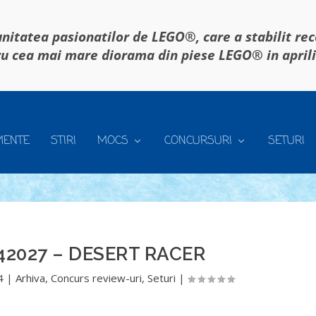
itatea pasionatilor de LEGO®, care a stabilit re
u cea mai mare diorama din piese LEGO® in april
MENTE
STIRI
MOCS
CONCURSURI
SETURI
42027 – DESERT RACER
4
|
Arhiva
,
Concurs review-uri
,
Seturi
|