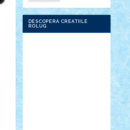
DESCOPERA CREATIILE
ROLUG
Adrian Florea
ALEX ILEA
ALEX TATAR
arathemis
Badgogo
BensBuilds
Braker23
Bricky
Chyck
cristytic
csc2ro
Cutzish
Danin1984
David03
Demetria
duhu20
Edd
endaerkened
FlorinS
Frankie
george.andrei
Homersapien
Iuliand
Lapsanszkitamas
Mad_horax
Matei_B
Mihai Marius
Mihu
Modular Alex 77
mrdc
N33
NicuS
pufarine
r2rtechnic
Razvy_cluj_ro
RoccoSteel
Starlight
Suedez
Talex
TheDutch21
tIberiunegreanu
Tuning
Vitreolum
Vivyana
vlad88
yoyoseby97
Zerobricks