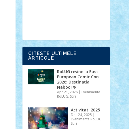
Ideas
Lego movie
Marvel
minifigurine
mixels
modular
ninjago
review
Simpsons
star wars
tehnic
Brick Depot
Clevertoys
Copil
Evertoys
Land Toys
Ligomi
Pandy
Toys
Toy Joy
Toys Depot
CITESTE ULTIMELE
ARTICOLE
RoLUG revine la East
European Comic Con
2026: Destinația
Naboo! ✨
Apr 21, 2026
|
Evenimente
RoLUG
,
Stiri
Activitati 2025
Dec 24, 2025
|
Evenimente RoLUG
,
Stiri