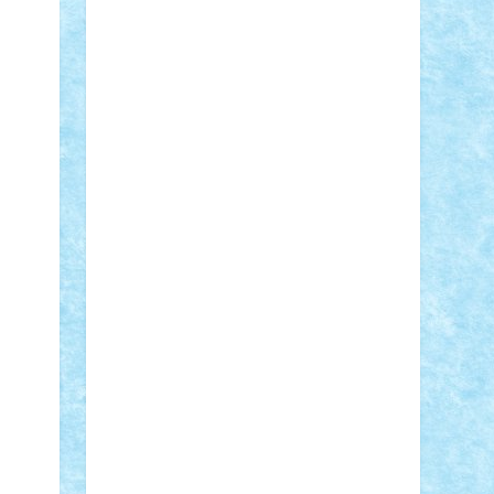
STEFANDANIEL
Stefi7
Teo Ilie
TheFanOfLego
Theo
Timotei
Tonicodrea
Trimondius
Tudor_Andrei
Vadutmihai
Victor_N3amtu
Vlad9
Vonie
will&liz
18+
animale
case
cladiri
concurs
Craciun
desene animate
diorama
jocuri
mancare
mecanisme
microscale
mitologie
MOC
mozaic
muzica
oameni
obiecte
pasari
personaje din filme
personalitati
plante
roboti
scene din carti
scene
din filme
SF
Star Wars
tehnice
trial
truck
vase
vehicule
video
anunturi
Brickenburg
chestionar
expozitie
interviu
advanced models
architecture
books
cars
castle
Chima
city
creator