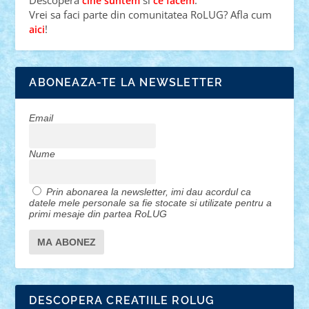
Descopera
si
.
cine suntem
ce facem
Vrei sa faci parte din comunitatea RoLUG? Afla cum
!
aici
ABONEAZA-TE LA NEWSLETTER
Email
Nume
Prin abonarea la newsletter, imi dau acordul ca
datele mele personale sa fie stocate si utilizate pentru a
primi mesaje din partea RoLUG
DESCOPERA CREATIILE ROLUG