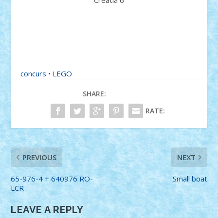
Creatia 6
concurs
•
LEGO
SHARE:
RATE:
PREVIOUS
NEXT
65-976-4 + 640976 RO-
Small boat
LCR
LEAVE A REPLY