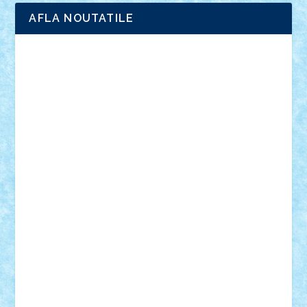
AFLA NOUTATILE
Adrian Florea
ALEX ILEA
ALEX TATAR
arathemis
Badgogo
BensBuilds
Braker23
Bricky
Chyck
cristytic
csc2ro
Cutzish
Danin1984
David03
Demetria
duhu20
Edd
endaerkened
FlorinS
Frankie
george.andrei
Homersapien
Iuliand
Lapsanszkitamas
Mad_horax
Matei_B
Mihai Marius
Mihu
Modular Alex 77
mrdc
N33
NicuS
pufarine
r2rtechnic
Razvy_cluj_ro
RoccoSteel
Starlight
Suedez
Talex
TheDutch21
tIberiunegreanu
Tuning
Vitreolum
Vivyana
vlad88
yoyoseby97
Zerobricks
Adi Gabriel
Adi4464
alcri333
alex.rosu
AlexDesign
Alexmihai2004
AlexO
anacronox
AndreiCR
ArminNaghii
atu88
Axelbro
Balaur87
baron_brick
BartMan
Bbwl
bedstefan
BMF
Boby Brick
Bogdan_ScaleD
buksa_ovidiu
catalin284
cezar92
CheekyBricky
Chiki
Cloud
Cristian Frunza
Cuisor
Damtar
Dan Tatar
edina.babtan
EdmondDantes
elzastrumberger
Felix Mezei
Furnica98
gab4lego