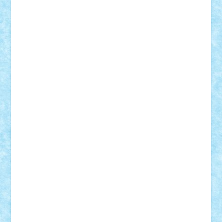
GEORGE lego
geosh21
hntrain
Iceflashrocket
iosuaaron
Johnnyuke
Kalmyr
kubrat632
LEGO
Custom
Lego Lover
lixander
Luclucluc
Lupascu
Vlad
Mariuszach
matthers
Mihai_9600
mihaitodi
Motanul7
mpatrascu
Nadia S
neguritab
Nikos2000
Norbi
Ode
orbit
ovidiu
paranoia
Paul
Rusu
Petosa
phoenix
Radrix
RaresTeodorof21
Razvan98bobi
Retro
robi2005
rrs
Sd.kfz.
SeaGerz0r
Sebino
SebyBoSS02
Stefan_
STEFANDANIEL
Stefi7
Teo Ilie
TheFanOfLego
Theo
Timotei
Tonicodrea
Trimondius
Tudor_Andrei
Vadutmihai
Victor_N3amtu
Vlad9
Vonie
will&liz
18+
animale
case
cladiri
concurs
Craciun
desene animate
diorama
jocuri
mancare
mecanisme
microscale
mitologie
MOC
mozaic
muzica
oameni
obiecte
pasari
personaje din filme
personalitati
plante
roboti
scene din carti
scene
din filme
SF
Star Wars
tehnice
trial truck
vase
vehicule
video