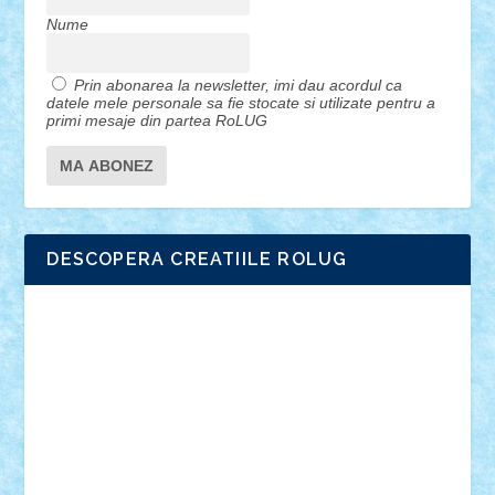
Nume
Prin abonarea la newsletter, imi dau acordul ca
datele mele personale sa fie stocate si utilizate pentru a
primi mesaje din partea RoLUG
DESCOPERA CREATIILE ROLUG
Adrian Florea
ALEX ILEA
ALEX TATAR
arathemis
Badgogo
BensBuilds
Braker23
Bricky
Chyck
cristytic
csc2ro
Cutzish
Danin1984
David03
Demetria
duhu20
Edd
endaerkened
FlorinS
Frankie
george.andrei
Homersapien
Iuliand
Lapsanszkitamas
Mad_horax
Matei_B
Mihai Marius
Mihu
Modular Alex 77
mrdc
N33
NicuS
pufarine
r2rtechnic
Razvy_cluj_ro
RoccoSteel
Starlight