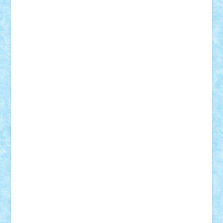
Suedez
Talex
TheDutch21
tIberiunegreanu
Tuning
Vitreolum
Vivyana
vlad88
yoyoseby97
Zerobricks
Adi Gabriel
Adi4464
alcri333
alex.rosu
AlexDesign
Alexmihai2004
AlexO
anacronox
AndreiCR
ArminNaghii
atu88
Axelbro
Balaur87
baron_brick
BartMan
Bbwl
bedstefan
BMF
Boby Brick
Bogdan_ScaleD
buksa_ovidiu
catalin284
cezar92
CheekyBricky
Chiki
Cloud
Cristian Frunza
Cuisor
Damtar
Dan Tatar
edina.babtan
EdmondDantes
elzastrumberger
Felix Mezei
Furnica98
gab4lego
GEORGE lego
geosh21
hntrain
Iceflashrocket
iosuaaron
Johnnyuke
Kalmyr
kubrat632
LEGO
Custom
Lego Lover
lixander
Luclucluc
Lupascu
Vlad
Mariuszach
matthers
Mihai_9600
mihaitodi
Motanul7
mpatrascu
Nadia S
neguritab
Nikos2000
Norbi
Ode
orbit
ovidiu
paranoia
Paul
Rusu
Petosa
phoenix
Radrix
RaresTeodorof21
Razvan98bobi
Retro
robi2005
rrs
Sd.kfz.
SeaGerz0r
Sebino
SebyBoSS02
Stefan_
STEFANDANIEL
Stefi7
Teo Ilie
TheFanOfLego
Theo
Timotei
Tonicodrea
Trimondius
Tudor_Andrei
Vadutmihai
Victor_N3amtu
Vlad9