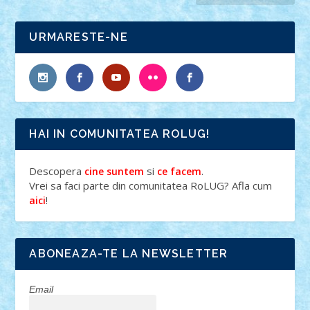
URMARESTE-NE
HAI IN COMUNITATEA ROLUG!
Descopera
si
.
cine suntem
ce facem
Vrei sa faci parte din comunitatea RoLUG? Afla cum
!
aici
ABONEAZA-TE LA NEWSLETTER
Email