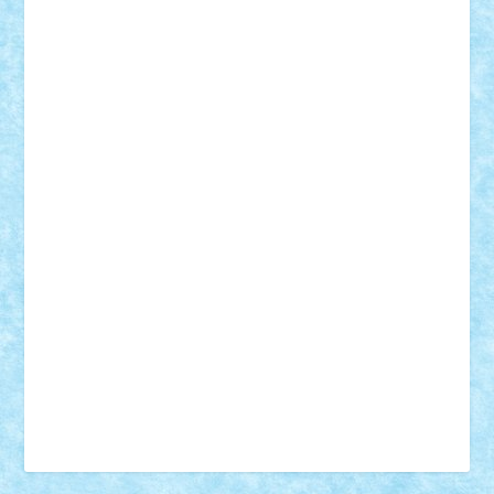
Vonie
will&liz
18+
animale
case
cladiri
concurs
Craciun
desene animate
diorama
jocuri
mancare
mecanisme
microscale
mitologie
MOC
mozaic
muzica
oameni
obiecte
pasari
personaje din filme
personalitati
plante
roboti
scene din carti
scene
din filme
SF
Star Wars
tehnice
trial truck
vase
vehicule
video
anunturi
Brickenburg
chestionar
expozitie
interviu
advanced models
architecture
books
cars
castle
Chima
city
creator
Ideas
Lego movie
Marvel
minifigurine
mixels
modular
ninjago
review
Simpsons
star wars
tehnic
Brick Depot
Clevertoys
Copil
Evertoys
Land Toys
Ligomi
Pandy Toys
Toy Joy
Toys Depot