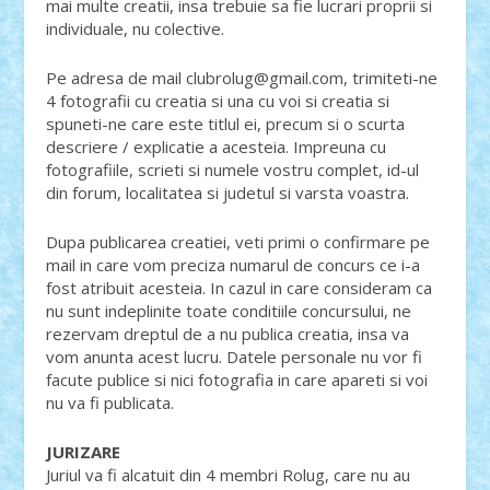
mai multe creatii, insa trebuie sa fie lucrari proprii si
individuale, nu colective.
Pe adresa de mail clubrolug@gmail.com, trimiteti-ne
4 fotografii cu creatia si una cu voi si creatia si
spuneti-ne care este titlul ei, precum si o scurta
descriere / explicatie a acesteia. Impreuna cu
fotografiile, scrieti si numele vostru complet, id-ul
din forum, localitatea si judetul si varsta voastra.
Dupa publicarea creatiei, veti primi o confirmare pe
mail in care vom preciza numarul de concurs ce i-a
fost atribuit acesteia. In cazul in care consideram ca
nu sunt indeplinite toate conditiile concursului, ne
rezervam dreptul de a nu publica creatia, insa va
vom anunta acest lucru. Datele personale nu vor fi
facute publice si nici fotografia in care apareti si voi
nu va fi publicata.
JURIZARE
Juriul va fi alcatuit din 4 membri Rolug, care nu au