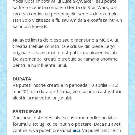
Yoda lupta impotriva lui Luke Skywalker, sau poate
sa fie o sceneta complet diferita de Star Wars, dar
care sa contina un personaj din serie – de exemplu
Han Solo viziteaza elfii, sau Amidala e coafeza intr-un
salon din Friends.
Nu aveti limita de piese sau dimensiune a MOC-ului.
Creatia trebuie construita exclusiv din piese Lego
originale si sa nu mai fi fost publicata nicaieri inainte.
De asemenea, creatiile trebuie sa ramana anonime
pentru a nu influenta juriul.
DURATA
Va puteti inscrie creatiile in perioada 10 aprilie – 12
mai 2015. In data de 15 mai, vom anunta castigatorii
alesi in urma voturilor juriului.
PARTICIPARE
Concursul este deschis exclusiv membrilor activi ai
forumului Rolug, cu cel putin o postare. Daca nu aveti
cont inca, va puteti crea unul
aici
. Va puteti inscrie cu