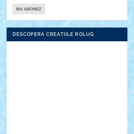
DESCOPERA CREATIILE ROLUG
Adrian Florea
ALEX ILEA
ALEX TATAR
arathemis
Badgogo
BensBuilds
Braker23
Bricky
Chyck
cristytic
csc2ro
Cutzish
Danin1984
David03
Demetria
duhu20
Edd
endaerkened
FlorinS
Frankie
george.andrei
Homersapien
Iuliand
Lapsanszkitamas
Mad_horax
Matei_B
Mihai Marius
Mihu
Modular Alex 77
mrdc
N33
NicuS
pufarine
r2rtechnic
Razvy_cluj_ro
RoccoSteel
Starlight
Suedez
Talex
TheDutch21
tIberiunegreanu
Tuning
Vitreolum
Vivyana
vlad88
yoyoseby97
Zerobricks
Adi Gabriel
Adi4464
alcri333
alex.rosu
AlexDesign
Alexmihai2004
AlexO
anacronox
AndreiCR
ArminNaghii
atu88
Axelbro
Balaur87
baron_brick