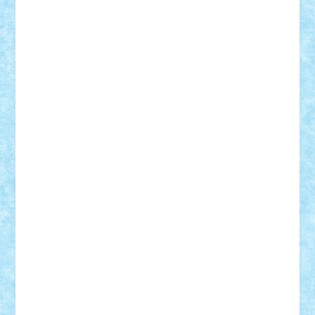
Rusu
Petosa
phoenix
Radrix
RaresTeodorof21
Razvan98bobi
Retro
robi2005
rrs
Sd.kfz.
SeaGerz0r
Sebino
SebyBoSS02
Stefan_
STEFANDANIEL
Stefi7
Teo Ilie
TheFanOfLego
Theo
Timotei
Tonicodrea
Trimondius
Tudor_Andrei
Vadutmihai
Victor_N3amtu
Vlad9
Vonie
will&liz
18+
animale
case
cladiri
concurs
Craciun
desene animate
diorama
jocuri
mancare
mecanisme
microscale
mitologie
MOC
mozaic
muzica
oameni
obiecte
pasari
personaje din filme
personalitati
plante
roboti
scene din carti
scene
din filme
SF
Star Wars
tehnice
trial truck
vase
vehicule
video
anunturi
Brickenburg
chestionar
expozitie
interviu
advanced models
architecture
books
cars
castle
Chima
city
creator
Ideas
Lego movie
Marvel