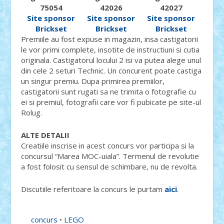
75054
42026
42027
Site sponsor
Site sponsor
Site sponsor
Brickset
Brickset
Brickset
Premiile au fost expuse in magazin, insa castigatorii
le vor primi complete, insotite de instructiuni si cutia
originala. Castigatorul locului 2 isi va putea alege unul
din cele 2 seturi Technic. Un concurent poate castiga
un singur premiu. Dupa primirea premiilor,
castigatorii sunt rugati sa ne trimita o fotografie cu
ei si premiul, fotografii care vor fi pubicate pe site-ul
Rolug.
ALTE DETALII
Creatiile inscrise in acest concurs vor participa si la
concursul “Marea MOC-uiala”. Termenul de revolutie
a fost folosit cu sensul de schimbare, nu de revolta.
Discutiile referitoare la concurs le purtam
aici
.
concurs
•
LEGO