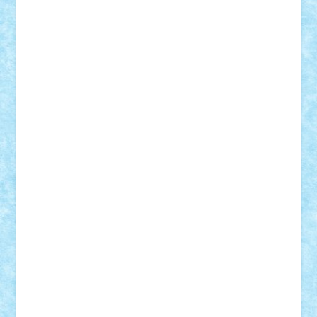
BartMan
Bbwl
bedstefan
BMF
Boby Brick
Bogdan_ScaleD
buksa_ovidiu
catalin284
cezar92
CheekyBricky
Chiki
Cloud
Cristian Frunza
Cuisor
Damtar
Dan Tatar
edina.babtan
EdmondDantes
elzastrumberger
Felix Mezei
Furnica98
gab4lego
GEORGE lego
geosh21
hntrain
Iceflashrocket
iosuaaron
Johnnyuke
Kalmyr
kubrat632
LEGO
Custom
Lego Lover
lixander
Luclucluc
Lupascu
Vlad
Mariuszach
matthers
Mihai_9600
mihaitodi
Motanul7
mpatrascu
Nadia S
neguritab
Nikos2000
Norbi
Ode
orbit
ovidiu
paranoia
Paul
Rusu
Petosa
phoenix
Radrix
RaresTeodorof21
Razvan98bobi
Retro
robi2005
rrs
Sd.kfz.
SeaGerz0r
Sebino
SebyBoSS02
Stefan_
STEFANDANIEL
Stefi7
Teo Ilie
TheFanOfLego
Theo
Timotei
Tonicodrea
Trimondius
Tudor_Andrei
Vadutmihai
Victor_N3amtu
Vlad9
Vonie
will&liz
18+
animale
case
cladiri
concurs
Craciun
desene animate
diorama
jocuri
mancare
mecanisme
microscale
mitologie
MOC
mozaic
muzica
oameni
obiecte
pasari
personaje din filme