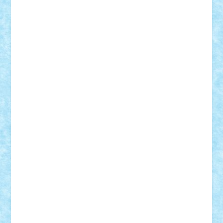
cristytic
csc2ro
Cutzish
Danin1984
David03
Demetria
duhu20
Edd
endaerkened
FlorinS
Frankie
george.andrei
Homersapien
Iuliand
Lapsanszkitamas
Mad_horax
Matei_B
Mihai Marius
Mihu
Modular Alex 77
mrdc
N33
NicuS
pufarine
r2rtechnic
Razvy_cluj_ro
RoccoSteel
Starlight
Suedez
Talex
TheDutch21
tIberiunegreanu
Tuning
Vitreolum
Vivyana
vlad88
yoyoseby97
Zerobricks
Adi Gabriel
Adi4464
alcri333
alex.rosu
AlexDesign
Alexmihai2004
AlexO
anacronox
AndreiCR
ArminNaghii
atu88
Axelbro
Balaur87
baron_brick
BartMan
Bbwl
bedstefan
BMF
Boby Brick
Bogdan_ScaleD
buksa_ovidiu
catalin284
cezar92
CheekyBricky
Chiki
Cloud
Cristian Frunza
Cuisor
Damtar
Dan Tatar
edina.babtan
EdmondDantes
elzastrumberger
Felix Mezei
Furnica98
gab4lego
GEORGE lego
geosh21
hntrain
Iceflashrocket
iosuaaron
Johnnyuke
Kalmyr
kubrat632
LEGO
Custom
Lego Lover
lixander
Luclucluc
Lupascu
Vlad
Mariuszach
matthers
Mihai_9600
mihaitodi
Motanul7
mpatrascu
Nadia S
neguritab
Nikos2000
Norbi
Ode
orbit
ovidiu
paranoia
Paul