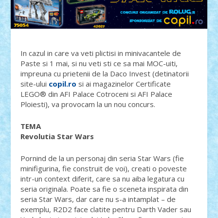
In cazul in care va veti plictisi in minivacantele de
Paste si 1 mai, si nu veti sti ce sa mai MOC-uiti,
impreuna cu prietenii de la Daco Invest (detinatorii
site-ului
copil.ro
si ai magazinelor Certificate
LEGO® din AFI Palace Cotroceni si AFI Palace
Ploiesti), va provocam la un nou concurs.
TEMA
Revolutia Star Wars
Pornind de la un personaj din seria Star Wars (fie
minifigurina, fie construit de voi), creati o poveste
intr-un context diferit, care sa nu aiba legatura cu
seria originala. Poate sa fie o sceneta inspirata din
seria Star Wars, dar care nu s-a intamplat – de
exemplu, R2D2 face clatite pentru Darth Vader sau