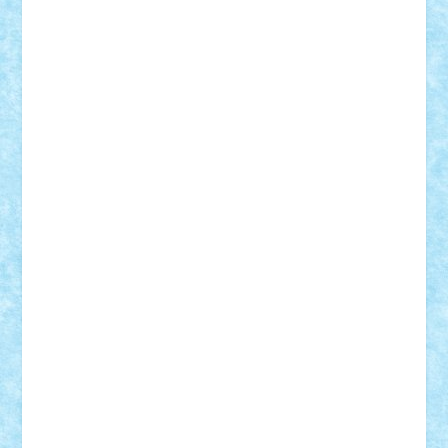
SeaGerz0r
Sebino
SebyBoSS02
Stefan_
STEFANDANIEL
Stefi7
Teo Ilie
TheFanOfLego
Theo
Timotei
Tonicodrea
Trimondius
Tudor_Andrei
Vadutmihai
Victor_N3amtu
Vlad9
Vonie
will&liz
18+
animale
case
cladiri
concurs
Craciun
desene animate
diorama
jocuri
mancare
mecanisme
microscale
mitologie
MOC
mozaic
muzica
oameni
obiecte
pasari
personaje din filme
personalitati
plante
roboti
scene din carti
scene
din filme
SF
Star Wars
tehnice
trial truck
vase
vehicule
video
anunturi
Brickenburg
chestionar
expozitie
interviu
advanced models
architecture
books
cars
castle
Chima
city
creator
Ideas
Lego movie
Marvel
minifigurine
mixels
modular
ninjago
review
Simpsons
star wars
tehnic