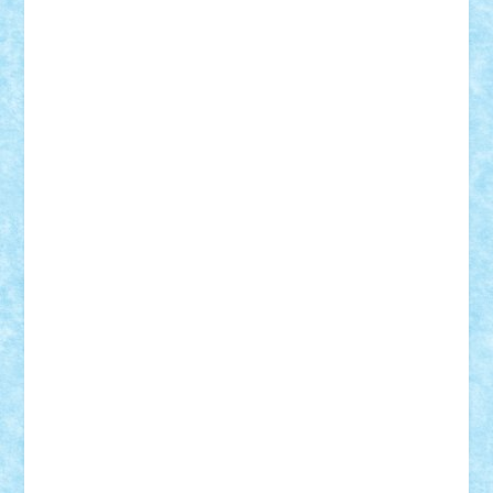
Frankie
george.andrei
Homersapien
Iuliand
Lapsanszkitamas
Mad_horax
Matei_B
Mihai Marius
Mihu
Modular Alex 77
mrdc
N33
NicuS
pufarine
r2rtechnic
Razvy_cluj_ro
RoccoSteel
Starlight
Suedez
Talex
TheDutch21
tIberiunegreanu
Tuning
Vitreolum
Vivyana
vlad88
yoyoseby97
Zerobricks
Adi Gabriel
Adi4464
alcri333
alex.rosu
AlexDesign
Alexmihai2004
AlexO
anacronox
AndreiCR
ArminNaghii
atu88
Axelbro
Balaur87
baron_brick
BartMan
Bbwl
bedstefan
BMF
Boby Brick
Bogdan_ScaleD
buksa_ovidiu
catalin284
cezar92
CheekyBricky
Chiki
Cloud
Cristian Frunza
Cuisor
Damtar
Dan Tatar
edina.babtan
EdmondDantes
elzastrumberger
Felix Mezei
Furnica98
gab4lego
GEORGE lego
geosh21
hntrain
Iceflashrocket
iosuaaron
Johnnyuke
Kalmyr
kubrat632
LEGO
Custom
Lego Lover
lixander
Luclucluc
Lupascu
Vlad
Mariuszach
matthers
Mihai_9600
mihaitodi
Motanul7
mpatrascu
Nadia S
neguritab
Nikos2000
Norbi
Ode
orbit
ovidiu
paranoia
Paul
Rusu
Petosa
phoenix
Radrix
RaresTeodorof21
Razvan98bobi
Retro
robi2005
rrs
Sd.kfz.