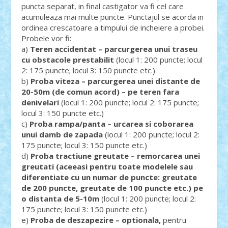
puncta separat, in final castigator va fi cel care
acumuleaza mai multe puncte. Punctajul se acorda in
ordinea crescatoare a timpului de incheiere a probei.
Probele vor fi:
a)
Teren accidentat – parcurgerea unui traseu
cu obstacole prestabilit
(locul 1: 200 puncte; locul
2: 175 puncte; locul 3: 150 puncte etc.)
b)
Proba viteza
–
parcurgerea unei distante de
20-50m (de comun acord) – pe teren fara
denivelari
(locul 1: 200 puncte; locul 2: 175 puncte;
locul 3: 150 puncte etc.)
c)
Proba rampa/panta – urcarea si coborarea
unui damb de zapada
(locul 1: 200 puncte; locul 2:
175 puncte; locul 3: 150 puncte etc.)
d)
Proba tractiune greutate – remorcarea unei
greutati (aceeasi pentru toate modelele sau
diferentiate cu un numar de puncte: greutate
de 200 puncte, greutate de 100 puncte etc.) pe
o distanta de 5-10m
(locul 1: 200 puncte; locul 2:
175 puncte; locul 3: 150 puncte etc.)
e)
Proba de deszapezire – optionala,
pentru