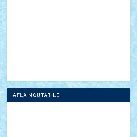
vehicule
video
anunturi
Brickenburg
chestionar
expozitie
interviu
advanced models
architecture
books
cars
castle
Chima
city
creator
Ideas
Lego movie
Marvel
minifigurine
mixels
modular
ninjago
review
Simpsons
star wars
tehnic
Brick Depot
Clevertoys
Copil
Evertoys
Land Toys
Ligomi
Pandy Toys
Toy Joy
Toys Depot
AFLA NOUTATILE
Adrian Florea
ALEX ILEA
ALEX TATAR
arathemis
Badgogo
BensBuilds
Braker23
Bricky
Chyck
cristytic
csc2ro
Cutzish
Danin1984
David03
Demetria
duhu20
Edd
endaerkened
FlorinS