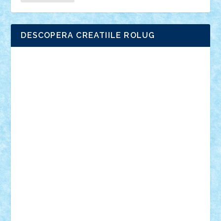
DESCOPERA CREATIILE ROLUG
Adrian Florea
ALEX ILEA
ALEX TATAR
arathemis
Badgogo
BensBuilds
Braker23
Bricky
Chyck
cristytic
csc2ro
Cutzish
Danin1984
David03
Demetria
duhu20
Edd
endaerkened
FlorinS
Frankie
george.andrei
Homersapien
Iuliand
Lapsanszkitamas
Mad_horax
Matei_B
Mihai Marius
Mihu
Modular Alex 77
mrdc
N33
NicuS
pufarine
r2rtechnic
Razvy_cluj_ro
RoccoSteel
Starlight
Suedez
Talex
TheDutch21
tIberiunegreanu
Tuning
Vitreolum
Vivyana
vlad88
yoyoseby97
Zerobricks
Adi Gabriel
Adi4464
alcri333
alex.rosu
AlexDesign
Alexmihai2004
AlexO
anacronox
AndreiCR
ArminNaghii
atu88
Axelbro
Balaur87
baron_brick
BartMan
Bbwl
bedstefan
BMF
Boby Brick
Bogdan_ScaleD
buksa_ovidiu
catalin284
cezar92