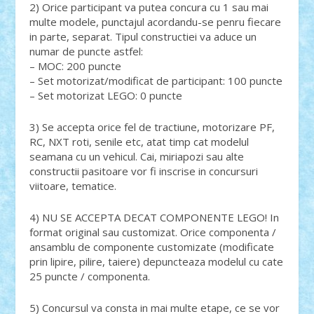
2) Orice participant va putea concura cu 1 sau mai
multe modele, punctajul acordandu-se penru fiecare
in parte, separat. Tipul constructiei va aduce un
numar de puncte astfel:
– MOC: 200 puncte
– Set motorizat/modificat de participant: 100 puncte
– Set motorizat LEGO: 0 puncte
3) Se accepta orice fel de tractiune, motorizare PF,
RC, NXT roti, senile etc, atat timp cat modelul
seamana cu un vehicul. Cai, miriapozi sau alte
constructii pasitoare vor fi inscrise in concursuri
viitoare, tematice.
4) NU SE ACCEPTA DECAT COMPONENTE LEGO! In
format original sau customizat. Orice componenta /
ansamblu de componente customizate (modificate
prin lipire, pilire, taiere) depuncteaza modelul cu cate
25 puncte / componenta.
5) Concursul va consta in mai multe etape, ce se vor