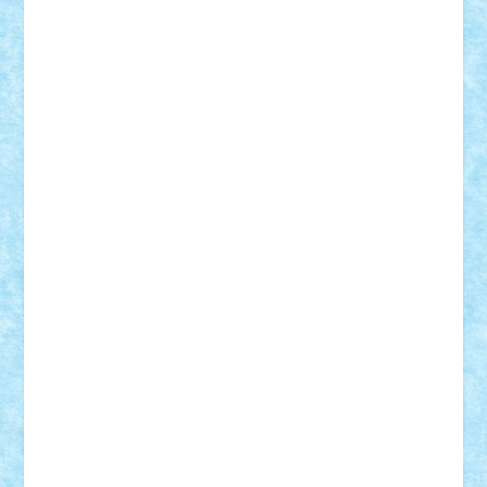
CheekyBricky
Chiki
Cloud
Cristian Frunza
Cuisor
Damtar
Dan Tatar
edina.babtan
EdmondDantes
elzastrumberger
Felix Mezei
Furnica98
gab4lego
GEORGE lego
geosh21
hntrain
Iceflashrocket
iosuaaron
Johnnyuke
Kalmyr
kubrat632
LEGO
Custom
Lego Lover
lixander
Luclucluc
Lupascu
Vlad
Mariuszach
matthers
Mihai_9600
mihaitodi
Motanul7
mpatrascu
Nadia S
neguritab
Nikos2000
Norbi
Ode
orbit
ovidiu
paranoia
Paul
Rusu
Petosa
phoenix
Radrix
RaresTeodorof21
Razvan98bobi
Retro
robi2005
rrs
Sd.kfz.
SeaGerz0r
Sebino
SebyBoSS02
Stefan_
STEFANDANIEL
Stefi7
Teo Ilie
TheFanOfLego
Theo
Timotei
Tonicodrea
Trimondius
Tudor_Andrei
Vadutmihai
Victor_N3amtu
Vlad9
Vonie
will&liz
18+
animale
case
cladiri
concurs
Craciun
desene animate
diorama
jocuri
mancare
mecanisme
microscale
mitologie
MOC
mozaic
muzica
oameni
obiecte
pasari
personaje din filme
personalitati
plante
roboti
scene din carti
scene
din filme
SF
Star Wars
tehnice
trial truck
vase